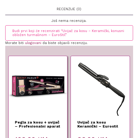
RECENZIJE (0)
Još nema recenzija.
Budi prvi koji će recenzirati “Uvijač za kosu – Keramički, konusni
obložen turmalinom – EuroStil”
Morate biti
ulogovani
da biste objavili recenziju.
Pegla za kosu + uvijač
Uvijač za kosu
– Profesionalni aparat
Keramički – Eurostil
2 u 1 – Demeliss
Pro – 32 mm