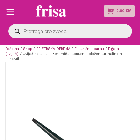
0,00
KM
Products
search
Početna
/
Shop
/
FRIZERSKA OPREMA
/
Električni aparati
/
Figara
(uvijači)
/ Uvijač za kosu – Keramički, konusni obložen turmalinom –
EuroStil