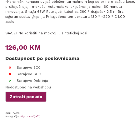
-Keramički konusni uvijač obložen turmalinom koji se brine o zaštiti kose,
pružajući sjaj i mekoću. Automatsko isključivanje nakon 60 minuta
mirovanja. Snaga 65W Rotirajući kabal za 360 ° dugačak 2,5 m Brz i
siguran sustav grijanja Prilagođena temperatura 130 ° -220 ° C LCD
zaslon.
SAVJET:Ne koristiti na mokroj ili sintetičkoj kosi
126,00
KM
Dostupnost po poslovnicama
Sarajevo BCC
Sarajevo SCC
Sarajevo Dobrinja
Nedostupno na webshopu
Zatraži ponudu
SKU:
04598
Kategorija:
Figara (uvijači)