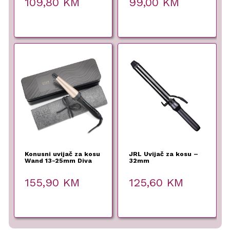
109,80
KM
99,00
KM
Konusni uvijač za kosu
JRL Uvijač za kosu –
Wand 13-25mm Diva
32mm
155,90
KM
125,60
KM