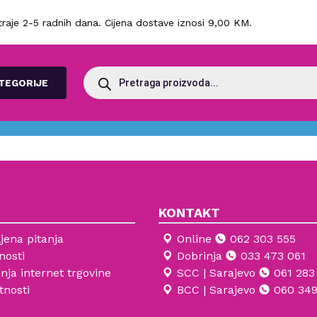
raje 2-5 radnih dana. Cijena dostave iznosi 9,00 KM.
Products
search
TEGORIJE
KONTAKT
jena pitanja
Online
062 303 555
nosti
Dobrinja
033 473 061
enja internet trgovine
SCC | Sarajevo
061 283
tnosti
BCC | Sarajevo
060 349