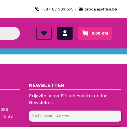
+387 62 303 555 |
prodaja@frisa.ba
0,00
KM
NEWSLETTER
Prijavite se na Frisa besplatni online
Newsletter.
 696
 16 83