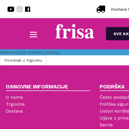
Dostava t
SVE KA
Vaša korpa je trenutno prazna.
Povratak u trgovinu
OSNOVNE INFORMACIJE
PODRŠKA
O nama
Često postavl
Trgovine
Politika sigur
Dostava
Uslovi korišt
Izjava o priva
Servis