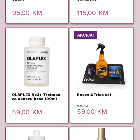
95,00
KM
115,00
KM
AKCIJA!
OLAPLEX No3+ Tretman
Roqvel&Frisa set
za obnovu kose 100ml
89,00
KM
Original
Current
59,00
KM
59,00
KM
price
price
was:
is:
89,00 KM.
59,00 KM.