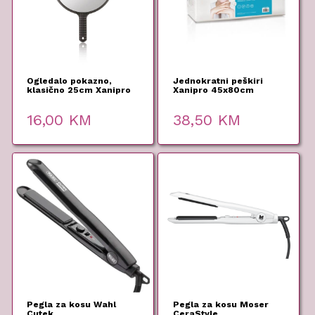
Ogledalo pokazno,
Jednokratni peškiri
klasično 25cm Xanipro
Xanipro 45x80cm
100kom
16,00
KM
38,50
KM
Pegla za kosu Wahl
Pegla za kosu Moser
Cutek
CeraStyle