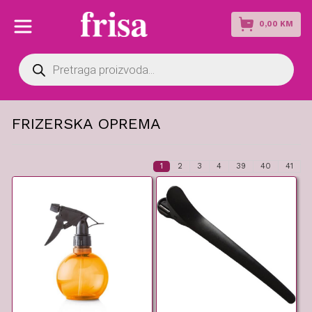
0,00
KM
Products
search
FRIZERSKA OPREMA
1
2
3
4
39
40
41