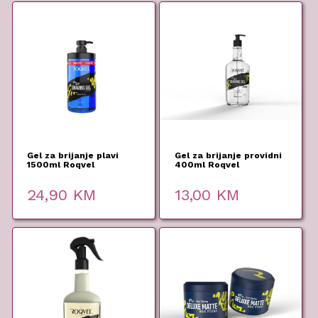
Gel za brijanje plavi
Gel za brijanje providni
1500ml Roqvel
400ml Roqvel
24,90
KM
13,00
KM