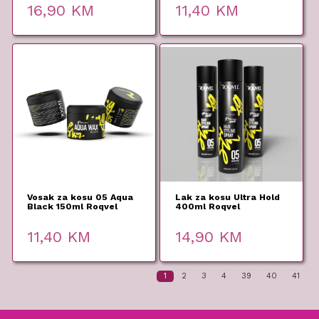
16,90
KM
11,40
KM
Vosak za kosu 05 Aqua
Lak za kosu Ultra Hold
Black 150ml Roqvel
400ml Roqvel
11,40
KM
14,90
KM
1
2
3
4
39
40
41