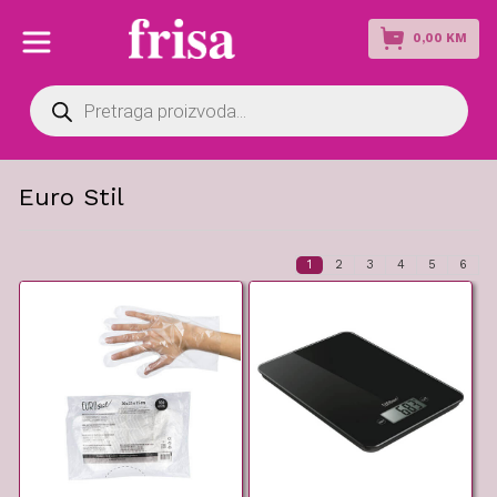
0,00
KM
Products
search
Euro Stil
1
2
3
4
5
6