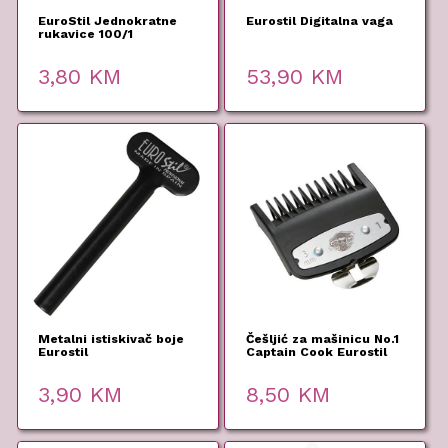
EuroStil Jednokratne
Eurostil Digitalna vaga
rukavice 100/1
3,80
KM
53,90
KM
Metalni istiskivač boje
Češljić za mašinicu No.1
Eurostil
Captain Cook Eurostil
3,90
KM
8,50
KM