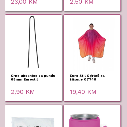
23,00
KM
2,50
KM
Crne ukosnice za punđu
Euro Stil Ogrtač za
65mm Eurostil
šišanje 07749
2,90
KM
19,40
KM