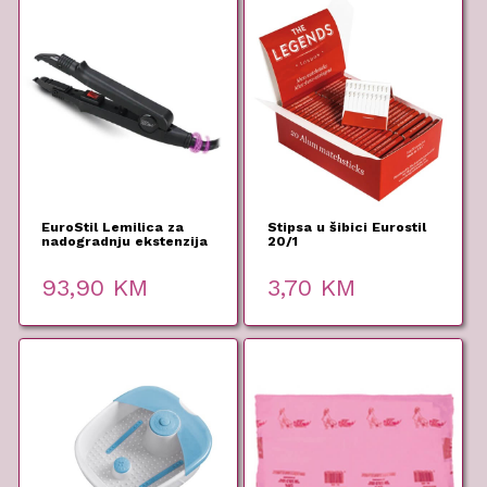
EuroStil Lemilica za
Stipsa u šibici Eurostil
nadogradnju ekstenzija
20/1
93,90
KM
3,70
KM