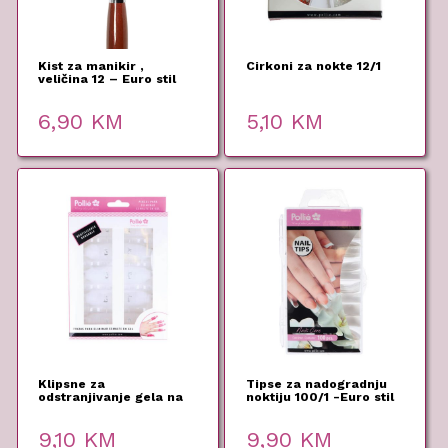
Kist za manikir ,
Cirkoni za nokte 12/1
veličina 12 – Euro stil
6,90
KM
5,10
KM
Klipsne za
Tipse za nadogradnju
odstranjivanje gela na
noktiju 100/1 -Euro stil
noktima 10/1 -Euro stil-
9,10
KM
9,90
KM