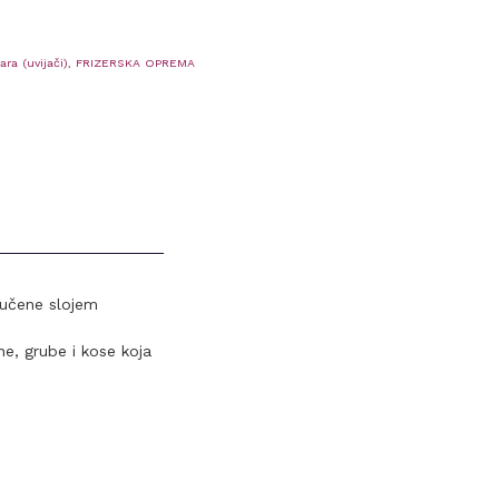
ara (uvijači)
,
FRIZERSKA OPREMA
vučene slojem
e, grube i kose koja