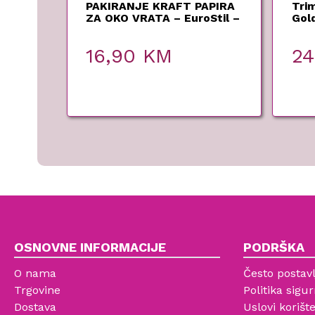
PAKIRANJE KRAFT PAPIRA
Tri
ZA OKO VRATA – EuroStil –
Gol
5 rola
16,90
KM
2
OSNOVNE INFORMACIJE
PODRŠKA
O nama
Često postavl
Trgovine
Politika sigur
Dostava
Uslovi korišt