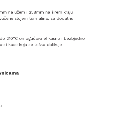
13mm na užem i 258mm na širem kraju
vučene slojem turmalina, za dodatnu
do 210°C omogućava efikasno i bezbjedno
be i kose koja se teško oblikuje
ovnicama
u