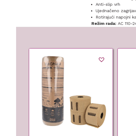
Anti-slip vrh
Ujednačeno zagrijava
Rotirajući napojni 
Režim rada:
AC 110-2