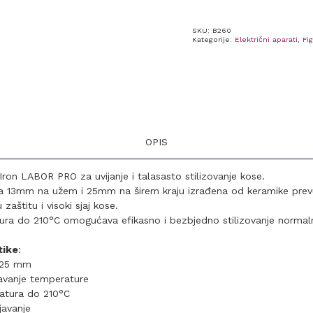
SKU:
B260
Kategorije:
Električni aparati
,
Fig
OPIS
Iron LABOR PRO za uvijanje i talasasto stilizovanje kose.
ka 13mm na užem i 25mm na širem kraju izrađena od keramike pre
zaštitu i visoki sjaj kose.
ra do 210°C omogućava efikasno i bezbjedno stilizovanje normaln
tike
:
3-25 mm
vanje temperature
atura do 210°C
javanje