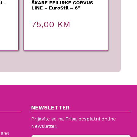
i –
ŠKARE EFILIRKE CORVUS
LINE – EuroStil – 6″
75,00
KM
NEWSLETTER
Prijavite se na Frisa besplatni online
Newsletter.
 696