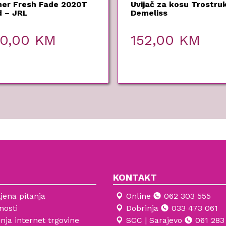
mer Fresh Fade 2020T
Uvijač za kosu Trostruk
d – JRL
Demeliss
40,00
KM
152,00
KM
KONTAKT
jena pitanja
Online
062 303 555
nosti
Dobrinja
033 473 061
enja internet trgovine
SCC | Sarajevo
061 283