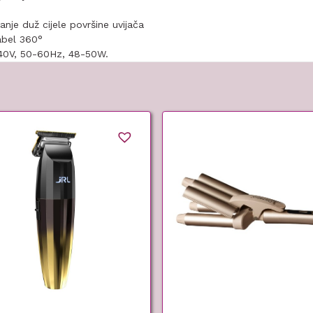
nje duž cijele površine uvijača
kabel 360°
40V, 50-60Hz, 48-50W.