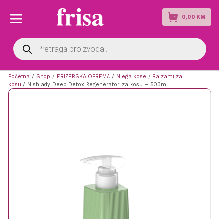
0,00
KM
Products
search
Početna
/
Shop
/
FRIZERSKA OPREMA
/
Njega kose
/
Balzami za
kosu
/ Nishlady Deep Detox Regenerator za kosu – 503ml