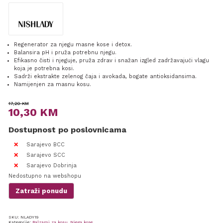
Regenerator za njegu masne kose i detox.
Balansira pH i pruža potrebnu njegu.
Efikasno čisti i njeguje, pruža zdrav i snažan izgled zadržavajući vlagu
koja je potrebna kosi.
Sadrži ekstrakte zelenog čaja i avokada, bogate antioksidansima.
Namijenjen za masnu kosu.
Original
Current
17,20
KM
10,30
KM
price
price
Dostupnost po poslovnicama
was:
is:
17,20 KM.
10,30 KM.
Sarajevo BCC
Sarajevo SCC
Sarajevo Dobrinja
Nedostupno na webshopu
Zatraži ponudu
SKU:
NLADY19
Kategorije:
Balzami za kosu
,
Njega kose