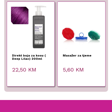
Direkt boja za kosu (
Masažer za tjeme
Deep Lilac) 200ml
22,50
KM
5,60
KM