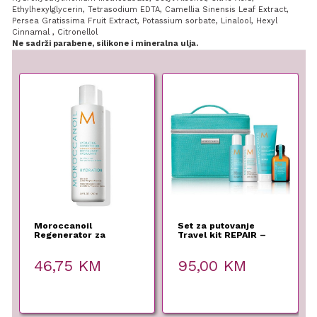
Ethylhexylglycerin, Tetrasodium EDTA, Camellia Sinensis Leaf Extract,
Persea Gratissima Fruit Extract, Potassium sorbate, Linalool, Hexyl
Cinnamal , Citronellol
Ne sadrži parabene, silikone i mineralna ulja.
Moroccanoil
Set za putovanje
Regenerator za
Travel kit REPAIR –
hidrataciju kose
Moroccanoil –
Hydration – 250 ml
46,75
KM
95,00
KM