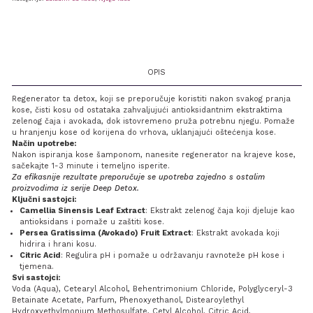
OPIS
Regenerator ta detox, koji se preporučuje koristiti nakon svakog pranja
kose, čisti kosu od ostataka zahvaljujući antioksidantnim ekstraktima
zelenog čaja i avokada, dok istovremeno pruža potrebnu njegu. Pomaže
u hranjenju kose od korijena do vrhova, uklanjajući oštećenja kose.
Način upotrebe:
Nakon ispiranja kose šamponom, nanesite regenerator na krajeve kose,
sačekajte 1-3 minute i temeljno isperite.
Za efikasnije rezultate preporučuje se upotreba zajedno s ostalim
proizvodima iz serije Deep Detox
.
Ključni sastojci:
Camellia Sinensis Leaf Extract
: Ekstrakt zelenog čaja koji djeluje kao
antioksidans i pomaže u zaštiti kose.
Persea Gratissima (Avokado) Fruit Extract
: Ekstrakt avokada koji
hidrira i hrani kosu.
Citric Acid
: Regulira pH i pomaže u održavanju ravnoteže pH kose i
tjemena.
Svi sastojci:
Voda (Aqua), Cetearyl Alcohol, Behentrimonium Chloride, Polyglyceryl-3
Betainate Acetate, Parfum, Phenoxyethanol, Distearoylethyl
Hydroxyethylmonium Methosulfate, Cetyl Alcohol, Citric Acid,