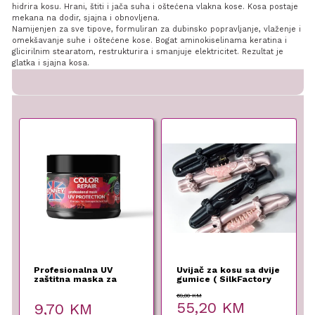
hidrira kosu. Hrani, štiti i jača suha i oštećena vlakna kose. Kosa postaje
mekana na dodir, sjajna i obnovljena.
Namijenjen za sve tipove, formuliran za dubinsko popravljanje, vlaženje i
omekšavanje suhe i oštećene kose. Bogat aminokiselinama keratina i
glicirilnim stearatom, restrukturira i smanjuje elektricitet. Rezultat je
glatka i sjajna kosa.
Profesionalna UV
Uvijač za kosu sa dvije
zaštitna maska za
gumice ( SilkFactory
kosu 300ml – Ronney
69,00
KM
Original
Current
55,20
KM
9,70
KM
price
price