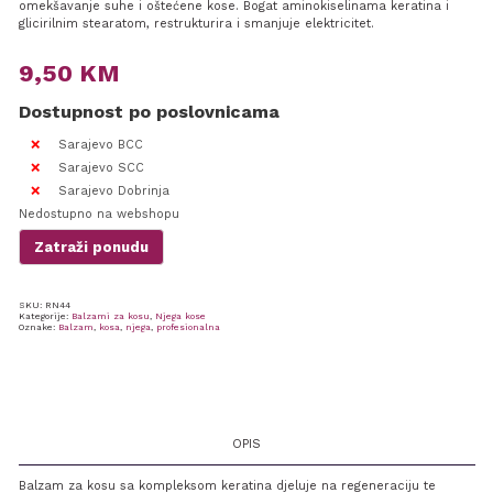
omekšavanje suhe i oštećene kose. Bogat aminokiselinama keratina i
glicirilnim stearatom, restrukturira i smanjuje elektricitet.
9,50
KM
Dostupnost po poslovnicama
Sarajevo BCC
Sarajevo SCC
Sarajevo Dobrinja
Nedostupno na webshopu
Zatraži ponudu
SKU:
RN44
Kategorije:
Balzami za kosu
,
Njega kose
Oznake:
Balzam
,
kosa
,
njega
,
profesionalna
OPIS
Balzam za kosu sa kompleksom keratina djeluje na regeneraciju te