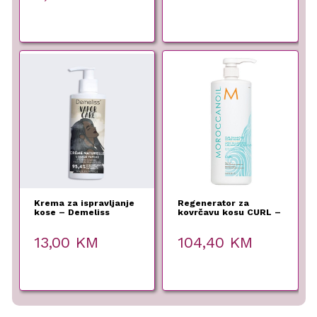
was:
is:
69,00 KM.
55,20 KM.
Krema za ispravljanje
Regenerator za
kose – Demeliss
kovrčavu kosu CURL –
Moroccanoil – 1000
ml
13,00
KM
104,40
KM