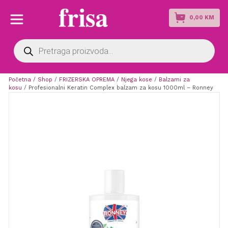
0,00
KM
Products
search
Početna
/
Shop
/
FRIZERSKA OPREMA
/
Njega kose
/
Balzami za
kosu
/ Profesionalni Keratin Complex balzam za kosu 1000ml – Ronney