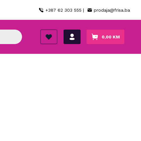
+387 62 303 555 |
prodaja@frisa.ba
0,00
KM