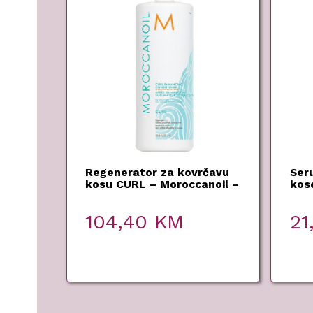
Regenerator za kovrčavu
Ser
kosu CURL – Moroccanoil –
kos
1000 ml
104,40
KM
21