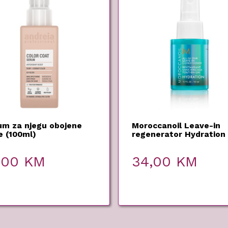
um za njegu obojene
Moroccanoil Leave-in
e (100ml)
regenerator Hydration
50ml
,00
KM
34,00
KM