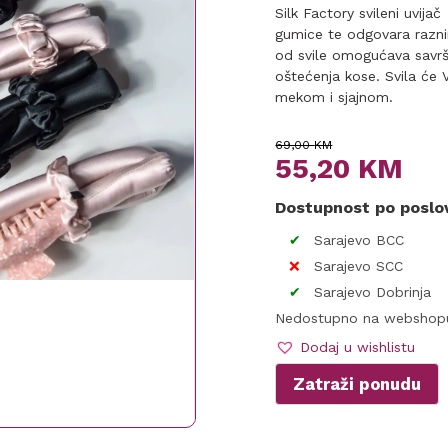
Silk Factory svileni uvijač
gumice te odgovara razni
od svile omogućava savrš
oštećenja kose. Svila će V
mekom i sjajnom.
Original
Current
69,00
KM
55,20
KM
price
price
Dostupnost po posl
was:
is:
Sarajevo BCC
69,00 KM.
55,20 KM.
Sarajevo SCC
Sarajevo Dobrinja
Nedostupno na webshop
Dodaj u wishlistu
Zatraži ponudu