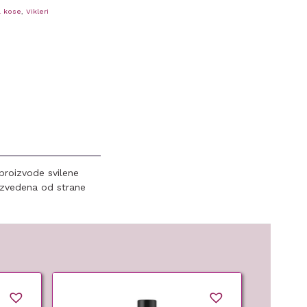
a kose
,
Vikleri
 proizvode svilene
oizvedena od strane