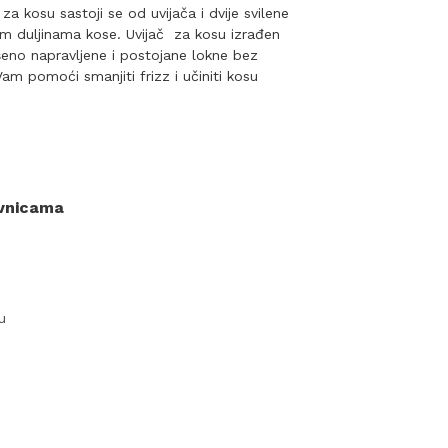
 za kosu sastoji se od uvijača i dvije svilene
m duljinama kose. Uvijač za kosu izrađen
eno napravljene i postojane lokne bez
am pomoći smanjiti frizz i učiniti kosu
ovnicama
u