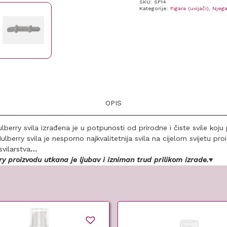
SKU:
SF14
Kategorije:
Figara (uvijači)
,
Njeg
OPIS
berry svila izrađena je u potpunosti od prirodne i čiste svile koju
berry svila je nesporno najkvalitetnija svila na cijelom svijetu pr
svilarstva
…
y proizvodu utkana je ljubav i izniman trud prilikom izrade.
♥