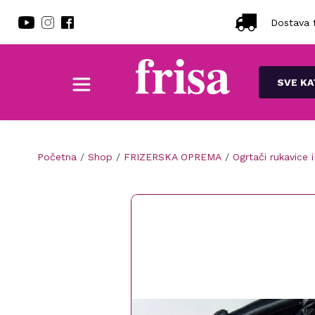
Dostava t
SVE KA
Početna
/
Shop
/
FRIZERSKA OPREMA
/
Ogrtači rukavice i