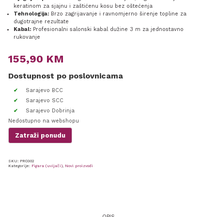
keratinom za sjajnu i zaštićenu kosu bez oštećenja
Tehnologija:
Brzo zagrijavanje i ravnomjerno širenje topline za
dugotrajne rezultate
Kabal:
Profesionalni salonski kabal dužine 3 m za jednostavno
rukovanje
155,90
KM
Dostupnost po poslovnicama
Sarajevo BCC
Sarajevo SCC
Sarajevo Dobrinja
Nedostupno na webshopu
Zatraži ponudu
SKU:
PRO302
Kategorije:
Figara (uvijači)
,
Novi proizvodi
OPIS