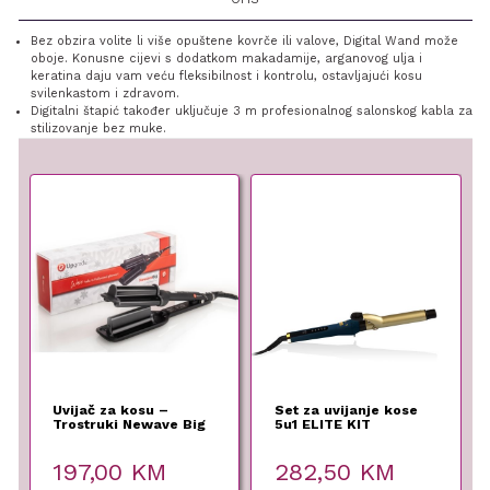
Bez obzira volite li više opuštene kovrče ili valove, Digital Wand može
oboje. Konusne cijevi s dodatkom makadamije, arganovog ulja i
keratina daju vam veću fleksibilnost i kontrolu, ostavljajući kosu
svilenkastom i zdravom.
Digitalni štapić također uključuje 3 m profesionalnog salonskog kabla za
stilizovanje bez muke.
Uvijač za kosu –
Set za uvijanje kose
Trostruki Newave Big
5u1 ELITE KIT
– Labor Pro
197,00
KM
282,50
KM