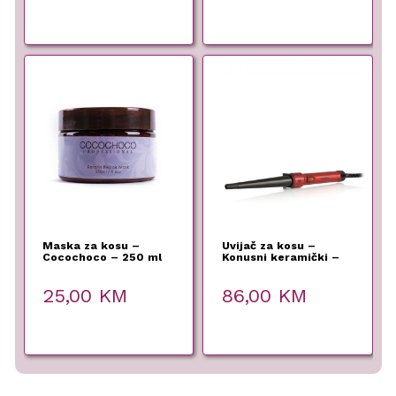
Maska za kosu –
Uvijač za kosu –
Cocochoco – 250 ml
Konusni keramički –
LaborPro – 19/33 mm
25,00
KM
86,00
KM