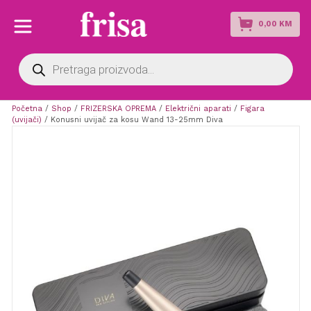
0,00
KM
Products
search
Početna
/
Shop
/
FRIZERSKA OPREMA
/
Električni aparati
/
Figara
(uvijači)
/ Konusni uvijač za kosu Wand 13-25mm Diva