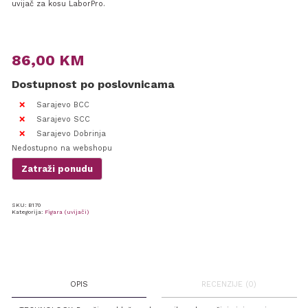
uvijač za kosu LaborPro.
86,00
KM
Dostupnost po poslovnicama
Sarajevo BCC
Sarajevo SCC
Sarajevo Dobrinja
Nedostupno na webshopu
Zatraži ponudu
SKU:
B170
Kategorija:
Figara (uvijači)
OPIS
RECENZIJE (0)