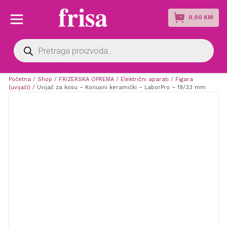
0,00
KM
Products
search
Početna
/
Shop
/
FRIZERSKA OPREMA
/
Električni aparati
/
Figara
(uvijači)
/ Uvijač za kosu – Konusni keramički – LaborPro – 19/33 mm