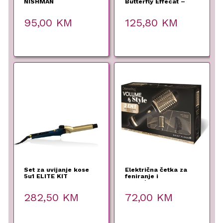
NISHMAN
Butterfly Effecat –
Labor Pro
95,00
KM
125,80
KM
Set za uvijanje kose
Električna četka za
5u1 ELITE KIT
feniranje i
zaglađivanje kose
Volume&Style
282,50
KM
72,00
KM
Demeliss