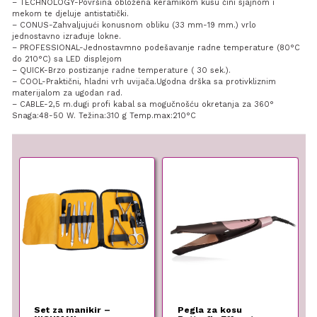
– TECHNOLOGY-Površina obložena keramikom kusu čini sjajnom i
mekom te djeluje antistatički.
– CONUS-Zahvaljujući konusnom obliku (33 mm-19 mm.) vrlo
jednostavno izrađuje lokne.
– PROFESSIONAL-Jednostavmno podešavanje radne temperature (80°C
do 210°C) sa LED displejom
– QUICK-Brzo postizanje radne temperature ( 30 sek.).
– COOL-Praktični, hladni vrh uvijača.Ugodna drška sa protivkliznim
materijalom za ugodan rad.
– CABLE-2,5 m.dugi profi kabal sa mogučnošću okretanja za 360°
Snaga:48-50 W. Težina:310 g Temp.max:210°C
Set za manikir –
Pegla za kosu