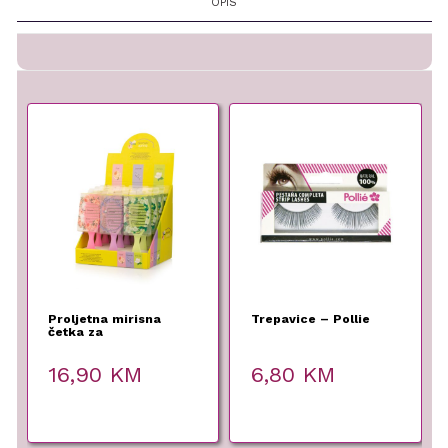
OPIS
Proljetna mirisna
Trepavice – Pollie
četka za
raspetljavanje kose
16,90
KM
6,80
KM