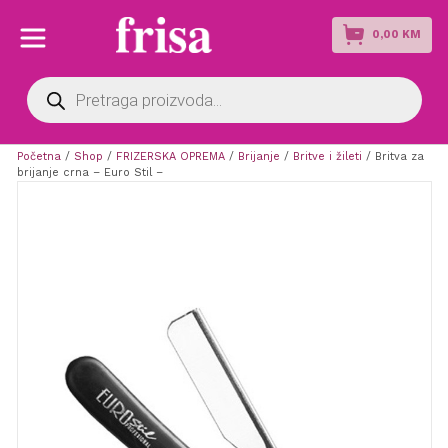
0,00
KM
Products
search
Početna
/
Shop
/
FRIZERSKA OPREMA
/
Brijanje
/
Britve i žileti
/ Britva za
brijanje crna – Euro Stil –