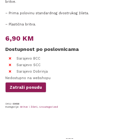
britve.
– Prima polovinu standardnog dvostrukog žileta.
– Plastična britva.
6,90
KM
Dostupnost po poslovnicama
Sarajevo BCC
Sarajevo SCC
Sarajevo Dobrinja
Nedostupno na webshopu
Zatraži ponudu
SKU:
00698
Kategorije:
Britve i žileti
,
Uncategorized