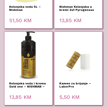
Kolonjska voda 5L –
Nishman Kolonjska u
Nishman
kremi 2u1 Pyrogenous
03 – 400ml
51,50
KM
13,85
KM
Kolonjska voda i krema
Kamen za brijanje –
Gold one – NISHMAN –
LaborPro
400 ml
13,85
KM
5,50
KM