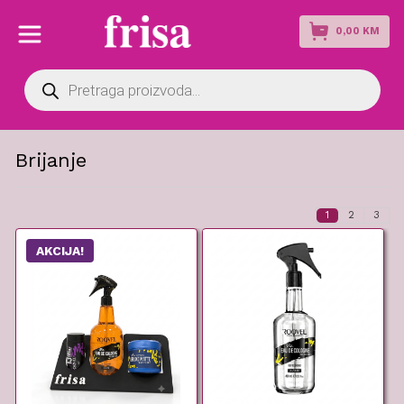
0,00
KM
Products
search
Brijanje
1
2
3
AKCIJA!