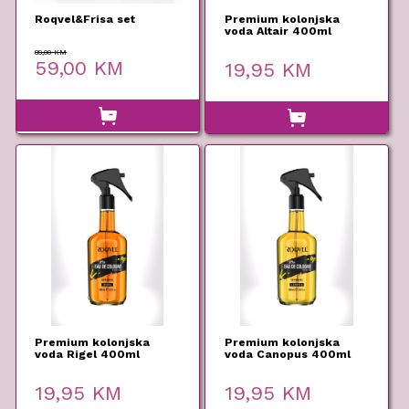
Roqvel&Frisa set
Premium kolonjska
voda Altair 400ml
Roqvel
89,00
KM
Original
Current
59,00
KM
19,95
KM
price
price
was:
is:
89,00 KM.
59,00 KM.
Premium kolonjska
Premium kolonjska
voda Rigel 400ml
voda Canopus 400ml
Roqvel
Roqvel
19,95
KM
19,95
KM