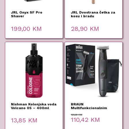
JRL Onyx SF Pro
JRL Dvostrana četka za
Shaver
kosu i bradu
199,00
KM
28,90
KM
Nishman Kolonjska voda
BRAUN
Volcano 05 – 400ml
Multifunkcionalnim
trimer XT5100
129,90
KM
Original
Current
110,42
KM
13,85
KM
price
price
was:
is: