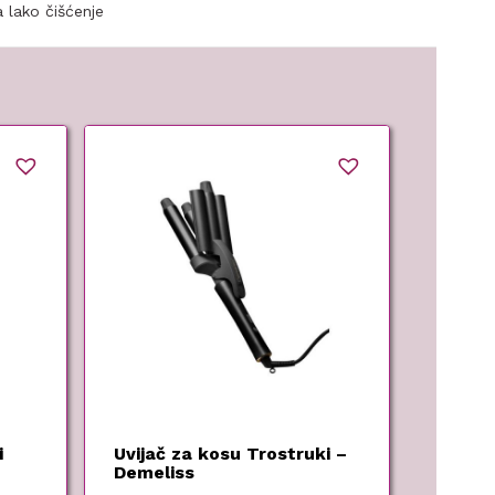
a lako čišćenje
i
Uvijač za kosu Trostruki –
Demeliss