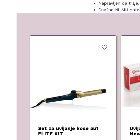
Napravljen da traje
Snažna Ni-MH bater
Set za uvijanje kose 5u1
Uvij
ELITE KIT
New