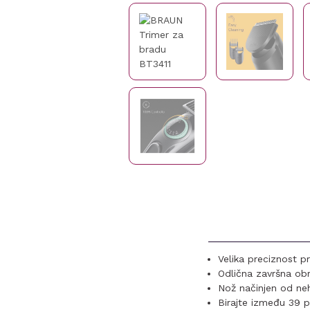
Velika preciznost p
Odlična završna ob
Nož načinjen od neh
Birajte između 39 