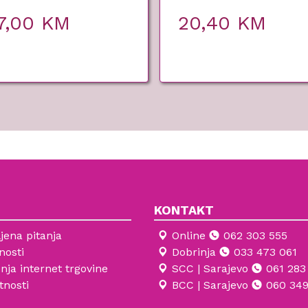
7,00
KM
20,40
KM
KONTAKT
jena pitanja
Online
062 303 555
nosti
Dobrinja
033 473 061
enja internet trgovine
SCC | Sarajevo
061 283
tnosti
BCC | Sarajevo
060 349