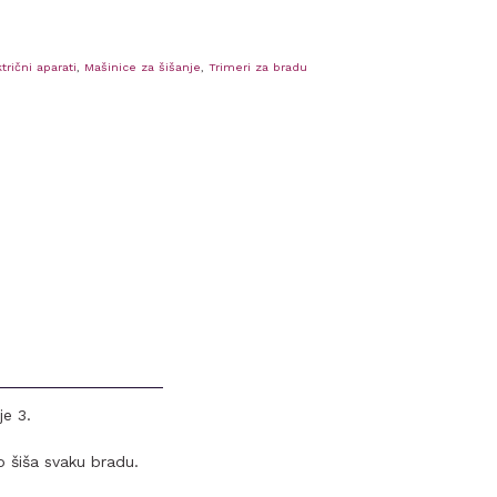
trični aparati
,
Mašinice za šišanje
,
Trimeri za bradu
je 3.
o šiša svaku bradu.