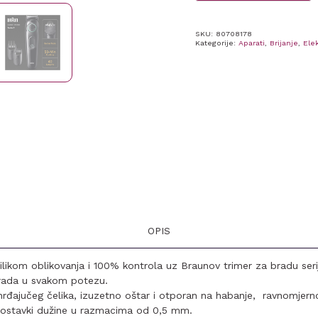
SKU:
80708178
Kategorije:
Aparati
,
Brijanje
,
Elek
OPIS
rilikom oblikovanja i 100% kontrola uz Braunov trimer za bradu seri
rada u svakom potezu.
rđajučeg čelika, izuzetno oštar i otporan na habanje, ravnomjern
postavki dužine u razmacima od 0,5 mm.