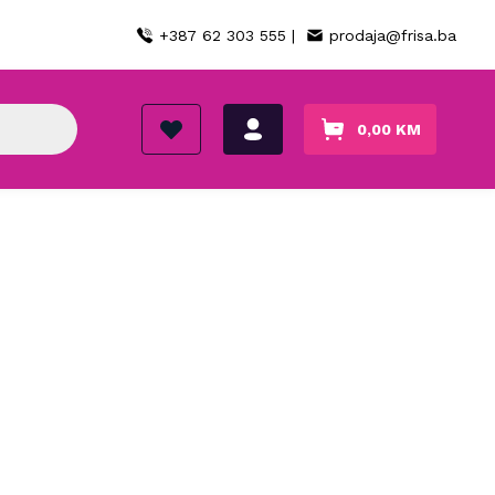
+387 62 303 555 |
prodaja@frisa.ba
0,00
KM