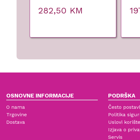
282,50
KM
19
OSNOVNE INFORMACIJE
PODRŠKA
O nama
Često postavl
Trgovine
Politika sigur
Dostava
Uslovi korišt
Izjava o priva
Servis