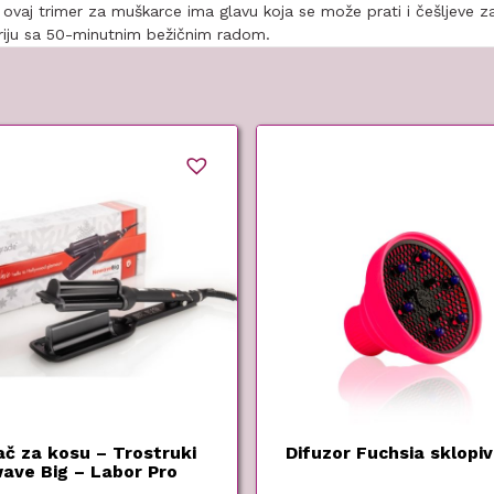
, ovaj trimer za muškarce ima glavu koja se može prati i češljeve z
iju sa 50-minutnim bežičnim radom.
ač za kosu – Trostruki
Difuzor Fuchsia sklopiv
ave Big – Labor Pro