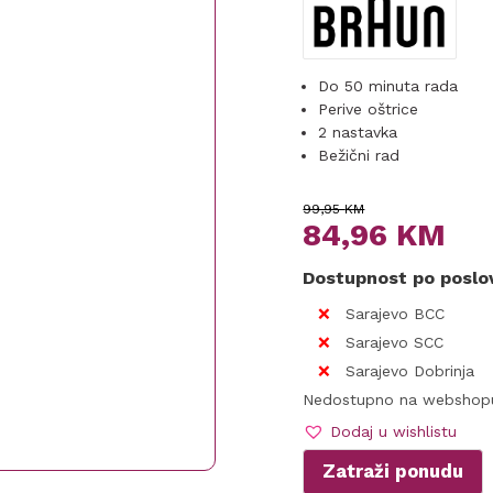
Do 50 minuta rada
Perive oštrice
2 nastavka
Bežični rad
Original
Current
99,95
KM
84,96
KM
price
price
Dostupnost po posl
was:
is:
Sarajevo BCC
99,95 KM.
84,96 KM.
Sarajevo SCC
Sarajevo Dobrinja
Nedostupno na webshop
Dodaj u wishlistu
Zatraži ponudu