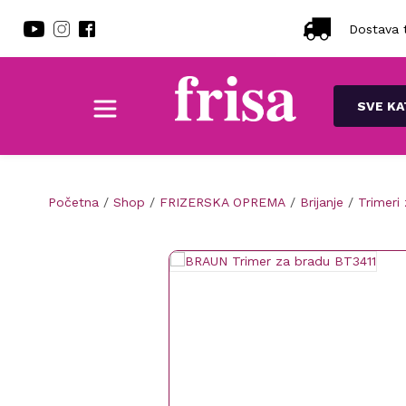
Dostava t
SVE KA
Početna
/
Shop
/
FRIZERSKA OPREMA
/
Brijanje
/
Trimeri