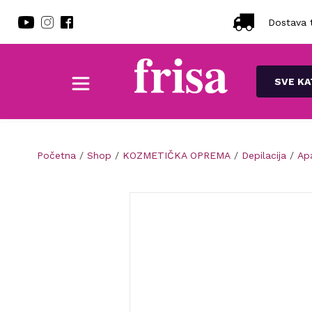
Dostava t
SVE KA
Početna
/
Shop
/
KOZMETIČKA OPREMA
/
Depilacija
/
Apa