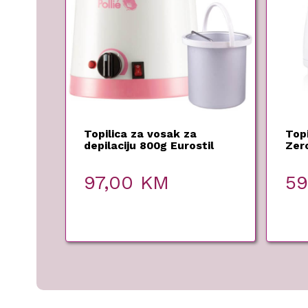
Topilica za vosak za
Topi
depilaciju 800g Eurostil
Zer
97,00
KM
5