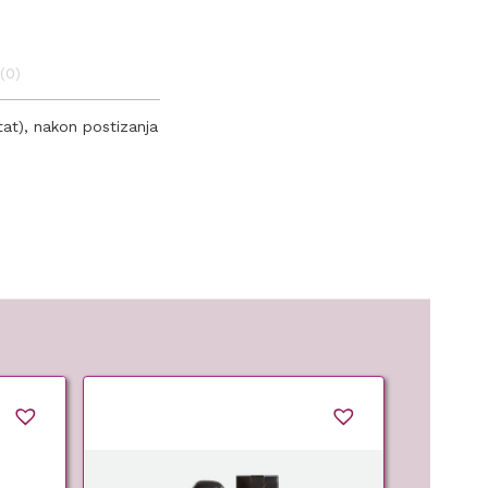
(0)
tat), nakon postizanja