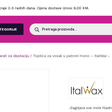
raje 2-5 radnih dana. Cijena dostave iznosi 9,00 KM.
Products
search
TEGORIJE
rati za depilaciju
/ Topilica za vosak u patroni mono – ItalWax –
-Zagrijava sve vrste hla