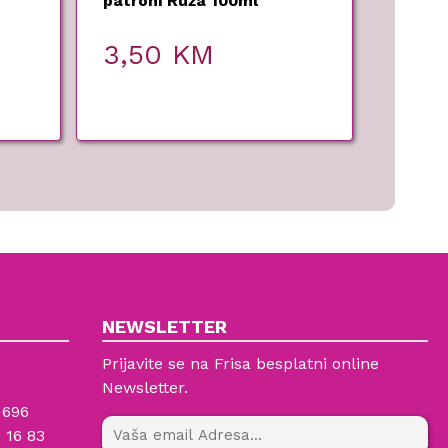
patroni Ruža 100ml
3,50
KM
NEWSLETTER
Prijavite se na Frisa besplatni online
Newsletter.
 696
 16 83