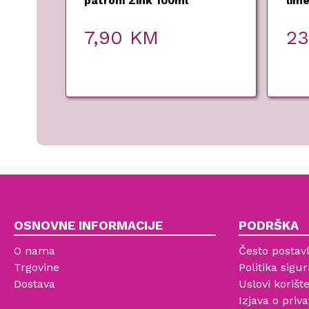
patroni Zink 100ml
lim
800
7,90
KM
2
OSNOVNE INFORMACIJE
PODRŠKA
O nama
Često postavl
Trgovine
Politika sigur
Dostava
Uslovi korišt
Izjava o priva