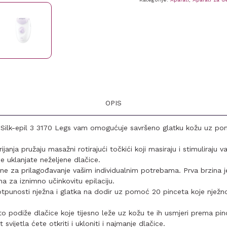
OPIS
 Silk-epil 3 3170 Legs vam omogućuje savršeno glatku kožu uz pom
anja pružaju masažni rotirajući točkići koji masiraju i stimuliraju v
je uklanjate neželjene dlačice.
zine za prilagođavanje vašim individualnim potrebama. Prva brzina 
ina za iznimno učinkovitu epilaciju.
otpunosti nježna i glatka na dodir uz pomoć 20 pinceta koje nježno
ito podiže dlačice koje tijesno leže uz kožu te ih usmjeri prema pi
vijetla ćete otkriti i ukloniti i najmanje dlačice.