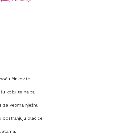
oć učinkovite i
ašu kožu te na taj
je za veoma nježnu
 odstranjuju dlačice
ncetama.