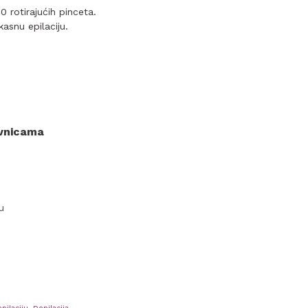
20 rotirajućih pinceta.
kasnu epilaciju.
ovnicama
u
pilaciju
,
Depilacija