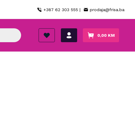
+387 62 303 555 |
prodaja@frisa.ba
0,00
KM