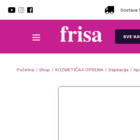
Dostava t
SVE KA
Početna
/
Shop
/
KOZMETIČKA OPREMA
/
Depilacija
/
Apa