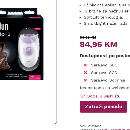
Učinkovita epilacija sa 
2 brzine za nježnu i efi
SoftLift tehnologija.
SmartLight način rada.
Original
Current
99,95
KM
84,96
KM
price
price
Dostupnost po posl
was:
is:
Sarajevo BCC
99,95 KM.
84,96 KM.
Sarajevo SCC
Sarajevo Dobrinja
Nedostupno na webshop
Dodaj u wishlistu
Zatraži ponudu
SKU:
81315016
Kategorije:
Aparati
,
Aparati za de