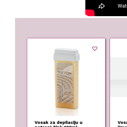
Vosak za depilaciju u
Vosa