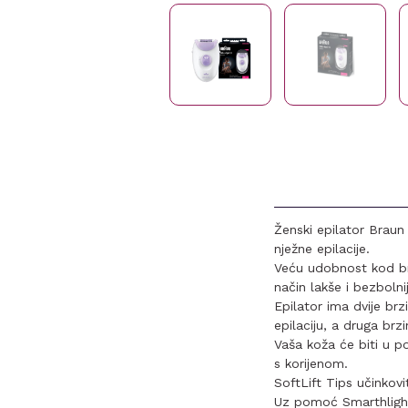
Ženski epilator Braun
nježne epilacije.
Veću udobnost kod brij
način lakše i bezbolni
Epilator ima dvije br
epilaciju, a druga brz
Vaša koža će biti u p
s korijenom.
SoftLift Tips učinkov
Uz pomoć Smarthlight s