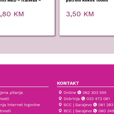
enci MED – ItalWax –
patroni Kokos 100ml
 g
3,80
KM
3,50
KM
KONTAKT
jena pitanja
Online
062 303 555
nosti
Dobrinja
033 473 061
enja internet trgovine
SCC | Sarajevo
061 283
tnosti
BCC | Sarajevo
060 349