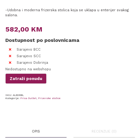
-Udobna i moderna frizerska stolica koja se uklapa u enterijer svakog
salona.
582,00
KM
Dostupnost po poslovnicama
Sarajevo BCC
Sarajevo SCC
Sarajevo Dobrinja
Nedostupno na webshopu
Zatraži ponudu
SKU:
AL626BL
Kategorije:
Frisa Outlet
,
Frizerske stolice
OPIS
RECENZIJE (0)