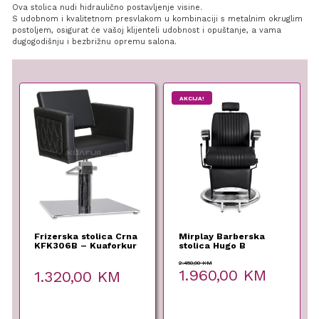
Ova stolica nudi hidraulično postavljenje visine.
S udobnom i kvalitetnom presvlakom u kombinaciji s metalnim okruglim
postoljem, osigurat će vašoj klijenteli udobnost i opuštanje, a vama
dugogodišnju i bezbrižnu opremu salona.
AKCIJA!
Frizerska stolica Crna
Mirplay Barberska
KFK306B – Kuaforkur
stolica Hugo B
2.450,00
KM
Original
Current
1.960,00
KM
1.320,00
KM
price
price
was:
is:
2.450,00 KM.
1.960,00 KM.