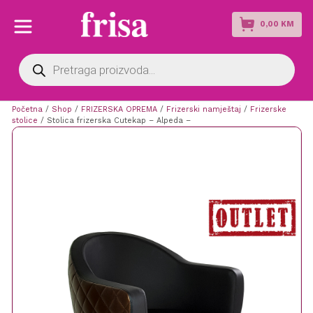
0,00
KM
Products
search
Početna
/
Shop
/
FRIZERSKA OPREMA
/
Frizerski namještaj
/
Frizerske
stolice
/ Stolica frizerska Cutekap – Alpeda –