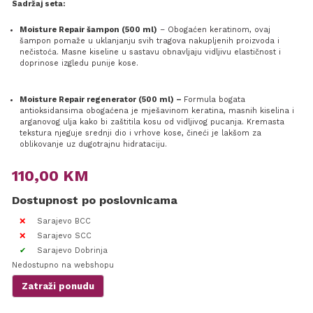
Sadržaj seta:
Moisture Repair šampon (500 ml)
– Obogaćen keratinom, ovaj
šampon pomaže u uklanjanju svih tragova nakupljenih proizvoda i
nečistoća. Masne kiseline u sastavu obnavljaju vidljivu elastičnost i
doprinose izgledu punije kose.
Moisture Repair regenerator (500 ml) –
Formula bogata
antioksidansima obogaćena je mješavinom keratina, masnih kiselina i
arganovog ulja kako bi zaštitila kosu od vidljivog pucanja. Kremasta
tekstura njeguje srednji dio i vrhove kose, čineći je lakšom za
oblikovanje uz dugotrajnu hidrataciju.
110,00
KM
Dostupnost po poslovnicama
Sarajevo BCC
Sarajevo SCC
Sarajevo Dobrinja
Nedostupno na webshopu
Zatraži ponudu