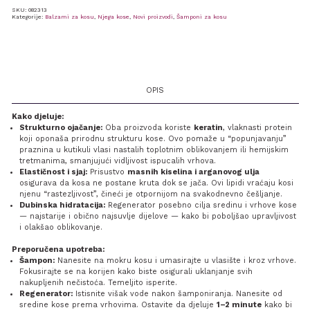
SKU:
082313
Kategorije:
Balzami za kosu
,
Njega kose
,
Novi proizvodi
,
Šamponi za kosu
OPIS
Kako djeluje:
Strukturno ojačanje:
Oba proizvoda koriste
keratin
, vlaknasti protein
koji oponaša prirodnu strukturu kose. Ovo pomaže u “popunjavanju”
praznina u kutikuli vlasi nastalih toplotnim oblikovanjem ili hemijskim
tretmanima, smanjujući vidljivost ispucalih vrhova.
Elastičnost i sjaj:
Prisustvo
masnih kiselina i arganovog ulja
osigurava da kosa ne postane kruta dok se jača. Ovi lipidi vraćaju kosi
njenu “rastezljivost”, čineći je otpornijom na svakodnevno češljanje.
Dubinska hidratacija:
Regenerator posebno cilja sredinu i vrhove kose
— najstarije i obično najsuvlje dijelove — kako bi poboljšao upravljivost
i olakšao oblikovanje.
Preporučena upotreba:
Šampon:
Nanesite na mokru kosu i umasirajte u vlasište i kroz vrhove.
Fokusirajte se na korijen kako biste osigurali uklanjanje svih
nakupljenih nečistoća. Temeljito isperite.
Regenerator:
Istisnite višak vode nakon šamponiranja. Nanesite od
sredine kose prema vrhovima. Ostavite da djeluje
1–2 minute
kako bi