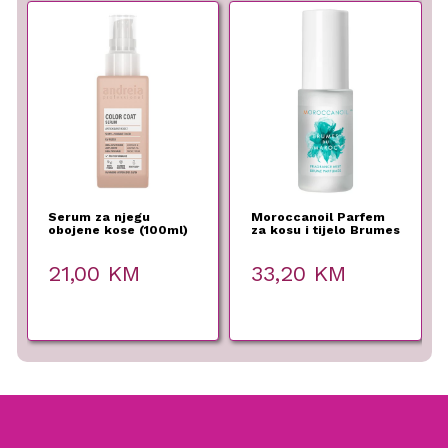
Serum za njegu
Moroccanoil Parfem
obojene kose (100ml)
za kosu i tijelo Brumes
Du Maroc – 30ml
21,00
KM
33,20
KM