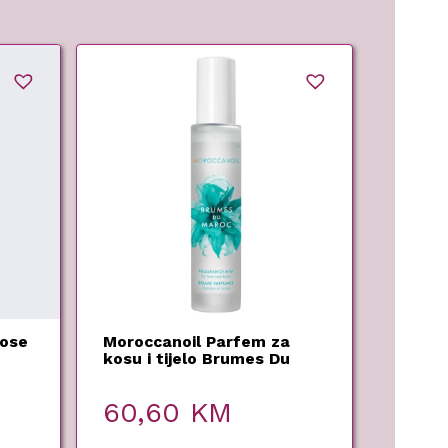
kose
Moroccanoil Parfem za
kosu i tijelo Brumes Du
Maroc – 100ml
60,60
KM