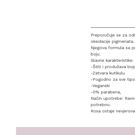
Preporučuje se za odr
oksidacije pigmenata.
Njegova formula sa p
boju.
Glavne karakteristike:
-Štiti i produžava boj
-Zatvara kutikulu
-Pogodno za sve tip
-Veganski
-0% parabena,
Način upotrebe: Ravno
potrebno.
Kosa ostaje nevjerovat