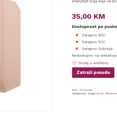
intenzitet boja koje se brz
35,00
KM
Dostupnost po posl
Sarajevo BCC
Sarajevo SCC
Sarajevo Dobrinja
Nedostupno na webshop
Dodaj u wishlistu
Zatraži ponudu
SKU:
7CCS005
Kategorije:
Njega kose
,
Šampon