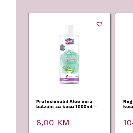
Profesionalni Aloe vera
Reg
balzam za kosu 1000ml –
kos
Ronney
100
8,00
KM
10