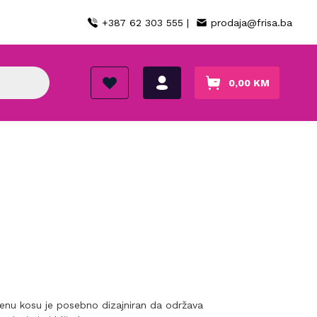
+387 62 303 555 |
prodaja@frisa.ba
0,00
KM
nu kosu je posebno dizajniran da održava