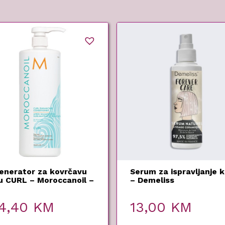
enerator za kovrčavu
Serum za ispravljanje 
u CURL – Moroccanoil –
– Demeliss
0 ml
4,40
KM
13,00
KM