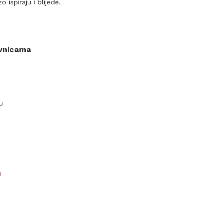
o ispiraju i blijede.
ovnicama
u
i