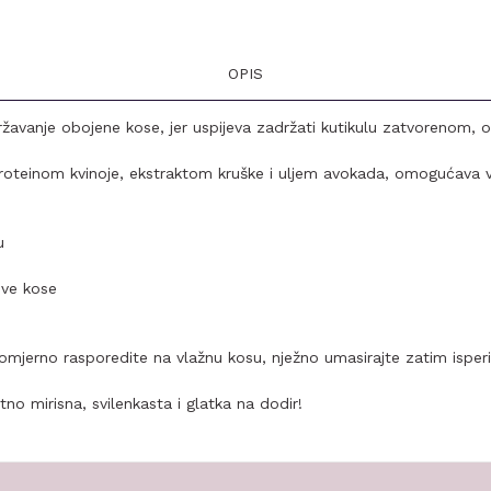
OPIS
žavanje obojene kose, jer uspijeva zadržati kutikulu zatvorenom, o
roteinom kvinoje, ekstraktom kruške i uljem avokada, omogućava 
u
ove kose
mjerno rasporedite na vlažnu kosu, nježno umasirajte zatim isperi
no mirisna, svilenkasta i glatka na dodir!