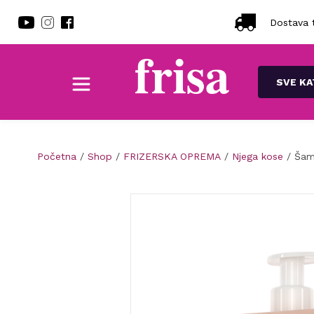
Dostava t
SVE KA
Početna
/
Shop
/
FRIZERSKA OPREMA
/
Njega kose
/ Šam