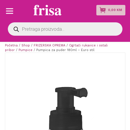
0,00
KM
Products
search
Početna
/
Shop
/
FRIZERSKA OPREMA
/
Ogrtači rukavice i ostali
pribor
/
Pumpice
/ Pumpica za puder 180ml – Euro stil