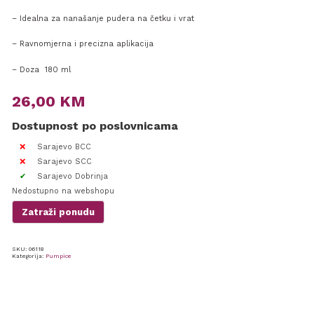
– Idealna za nanašanje pudera na četku i vrat
– Ravnomjerna i precizna aplikacija
– Doza 180 ml
26,00
KM
Dostupnost po poslovnicama
Sarajevo BCC
Sarajevo SCC
Sarajevo Dobrinja
Nedostupno na webshopu
Zatraži ponudu
SKU:
06118
Kategorija:
Pumpice