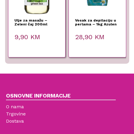
Ulje za masažu –
Vosak za depilaciju u
Zeleni čaj 200ml
perlama – 1kg Azulen
Fergio Bellaro
9,90
KM
28,90
KM
OSNOVNE INFORMACIJE
O nama
Trgovine
Dostava