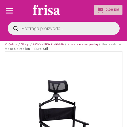
0,00
KM
Products
search
Početna
/
Shop
/
FRIZERSKA OPREMA
/
Frizerski namještaj
/ Nastavak za
Make Up stolicu – Euro Stil