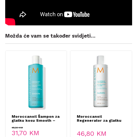
Možda će vam se također svidjeti…
Moroccanoil Šampon za
Moroccanoil
glatku kosu Smooth –
Regenerator za glatku
250ml
kosu Smooth – 250ml
45,30
KM
Original
Current
31,70
KM
46,80
KM
price
price