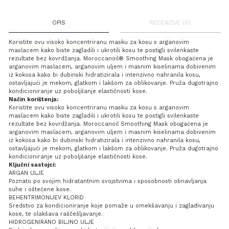
OPIS
RECENZIJE (0)
Koristite ovu visoko koncentriranu masku za kosu s arganovim
maslacem kako biste zagladili i ukrotili kosu te postigli svilenkaste
rezultate bez kovrdžanja. Moroccanoil® Smoothing Mask obogaćena je
arganovim maslacem, arganovim uljem i masnim kiselinama dobivenim
iz kokosa kako bi dubinski hidratizirala i intenzivno nahranila kosu,
ostavljajući je mekom, glatkom i lakšom za oblikovanje. Pruža dugotrajno
kondicioniranje uz poboljšanje elastičnosti kose.
Način korištenja:
Koristite ovu visoko koncentriranu masku za kosu s arganovim
maslacem kako biste zagladili i ukrotili kosu te postigli svilenkaste
rezultate bez kovrdžanja. Moroccanoil Smoothing Mask obogaćena je
arganovim maslacem, arganovim uljem i masnim kiselinama dobivenim
iz kokosa kako bi dubinski hidratizirala i intenzivno nahranila kosu,
ostavljajući je mekom, glatkom i lakšom za oblikovanje. Pruža dugotrajno
kondicioniranje uz poboljšanje elastičnosti kose.
Ključni sastojci:
ARGAN ULJE
Poznato po svojim hidratantnim svojstvima i sposobnosti obnavljanja
suhe i oštećene kose.
BEHENTRIMONIJEV KLORID
Sredstvo za kondicioniranje koje pomaže u omekšavanju i zaglađivanju
kose, te olakšava raščešljavanje.
HIDROGENIRANO BILJNO ULJE