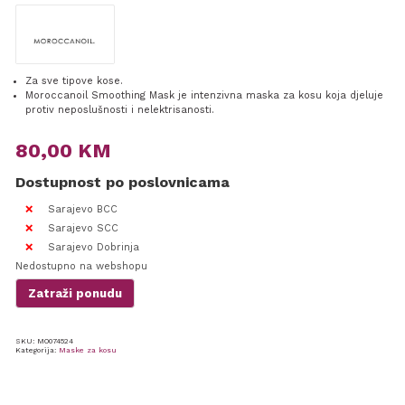
Za sve tipove kose.
Moroccanoil Smoothing Mask je intenzivna maska za kosu koja djeluje
protiv neposlušnosti i nelektrisanosti.
80,00
KM
Dostupnost po poslovnicama
Sarajevo BCC
Sarajevo SCC
Sarajevo Dobrinja
Nedostupno na webshopu
Zatraži ponudu
SKU:
MO074524
Kategorija:
Maske za kosu