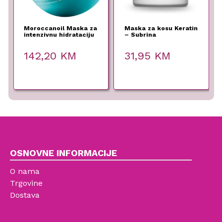
Moroccanoil Maska za
Maska za kosu Keratin
intenzivnu hidrataciju
– Subrina
kose Hydration –
Professional – 500 ml
500ml
142,20
KM
31,95
KM
OSNOVNE INFORMACIJE
O nama
Trgovine
Dostava