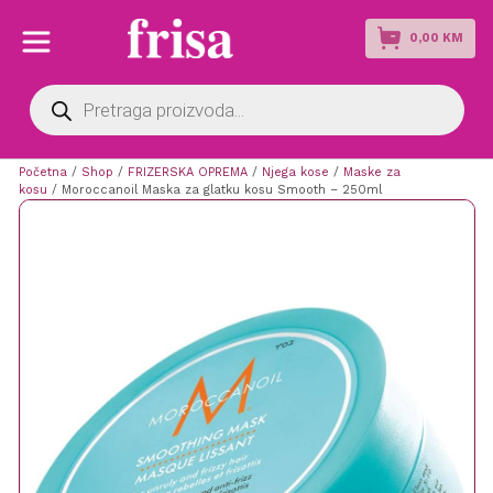
0,00
KM
Products
search
Početna
/
Shop
/
FRIZERSKA OPREMA
/
Njega kose
/
Maske za
kosu
/ Moroccanoil Maska za glatku kosu Smooth – 250ml