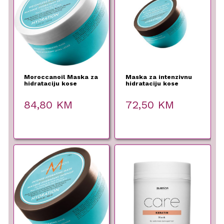
Moroccanoil Maska za
Maska za intenzivnu
hidrataciju kose
hidrataciju kose
Hydration – 250ml
HYDRATION –
Moroccanoil – 250 ml
84,80
KM
72,50
KM