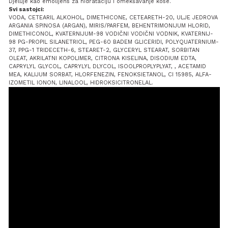
Djeluje kao emolijens za hidrataciju i omekšavanje kose.
Svi sastojci:
VODA, CETEARIL ALKOHOL, DIMETHICONE, CETEARETH-20, ULJE JEDROVA
ARGANIA SPINOSA (ARGAN), MIRIS/PARFEM, BEHENTRIMONIJUM HLORID,
DIMETHICONOL, KVATERNIJUM-98 VODIČNI VODIČNI VODNIK, KVATERNIJ-
98 PG-PROPIL SILANETRIOL, PEG-60 BADEM GLICERIDI, POLYQUATERNIUM-
37, PPG-1 TRIDECETH-6, STEARET-2, GLYCERYL STEARAT, SORBITAN
OLEAT, AKRILATNI KOPOLIMER, CITRONA KISELINA, DISODIUM EDTA,
CAPRYLYL GLYCOL, CAPRYLYL DLYCOL, ISOOLPROPLYPLYAT, , ACETAMID
MEA, KALIJUM SORBAT, HLORFENEZIN, FENOKSIETANOL, CI 15985, ALFA-
IZOMETIL IONON, LINALOOL, HIDROKSICITRONELAL.