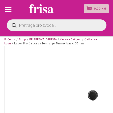
0,00
KM
Products
search
Početna
/
Shop
/
FRIZERSKA OPREMA
/
Četke i češljevi
/
Četke za
kosu
/ Labor Pro Četka za feniranje Termix basic 32mm