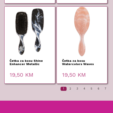
Četka za kosu Shine
Četka za kosu
Enhancer Metallic
Watercolors Waves
Marble Onyx – Wet
Pink – Wet Brush
Brush
19,50
KM
19,50
KM
1
2
3
4
5
6
7