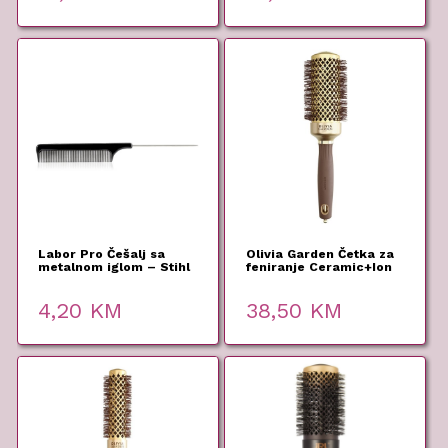
Labor Pro Češalj sa
Olivia Garden Četka za
metalnom iglom – Stihl
feniranje Ceramic+Ion
Nylon 45mm
4,20
KM
38,50
KM