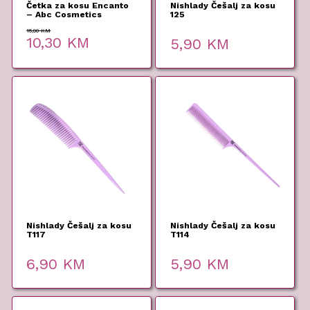
Četka za kosu Encanto
Nishlady Češalj za kosu
– Abc Cosmetics
125
15,90
KM
Original
Current
10,30
KM
5,90
KM
price
price
was:
is:
15,90 KM.
10,30 KM.
Nishlady Češalj za kosu
Nishlady Češalj za kosu
T117
T114
6,90
KM
5,90
KM