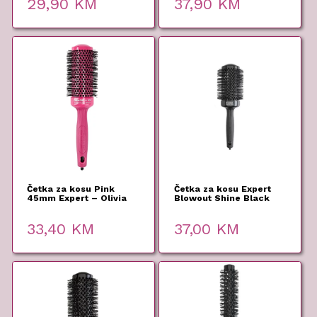
29,90
KM
37,90
KM
Četka za kosu Pink
Četka za kosu Expert
45mm Expert – Olivia
Blowout Shine Black
Garden
55mm – Olivia Garden
33,40
KM
37,00
KM