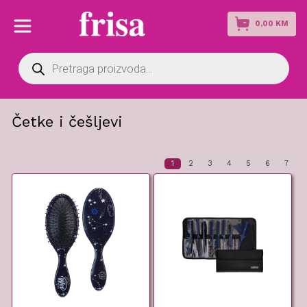
0,00
KM
Products
search
Četke i češljevi
1
2
3
4
5
6
7