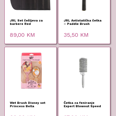
JRL Set češljeva za
JRL Antistatička četka
barbere Red
– Paddle Brush
89,00
KM
35,50
KM
Wet Brush Disney set
Četka za feniranje
Princess Bella
Expert Blowout Speed
White Gray 55mm –
Olivia Garden