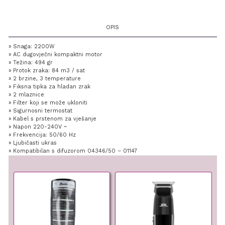
OPIS
» Snaga: 2200W
» AC dugovječni kompaktni motor
» Težina: 494 gr
» Protok zraka: 84 m3 / sat
» 2 brzine, 3 temperature
» Fiksna tipka za hladan zrak
» 2 mlaznice
» Filter koji se može ukloniti
» Sigurnosni termostat
» Kabel s prstenom za vješanje
» Napon 220-240V ~
» Frekvencija: 50/60 Hz
» Ljubičasti ukras
» Kompatibilan s difuzorom 04346/50 – 01147