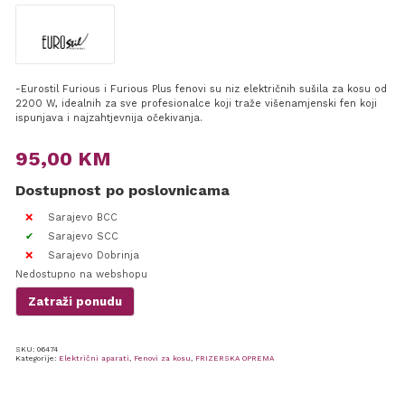
-Eurostil Furious i Furious Plus fenovi su niz električnih sušila za kosu od
2200 W, idealnih za sve profesionalce koji traže višenamjenski fen koji
ispunjava i najzahtjevnija očekivanja.
95,00
KM
Dostupnost po poslovnicama
Sarajevo BCC
Sarajevo SCC
Sarajevo Dobrinja
Nedostupno na webshopu
Zatraži ponudu
SKU:
06474
Kategorije:
Električni aparati
,
Fenovi za kosu
,
FRIZERSKA OPREMA