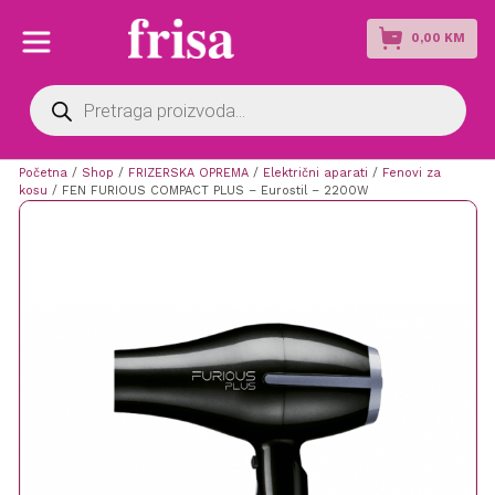
0,00
KM
Products
search
Početna
/
Shop
/
FRIZERSKA OPREMA
/
Električni aparati
/
Fenovi za
kosu
/ FEN FURIOUS COMPACT PLUS – Eurostil – 2200W