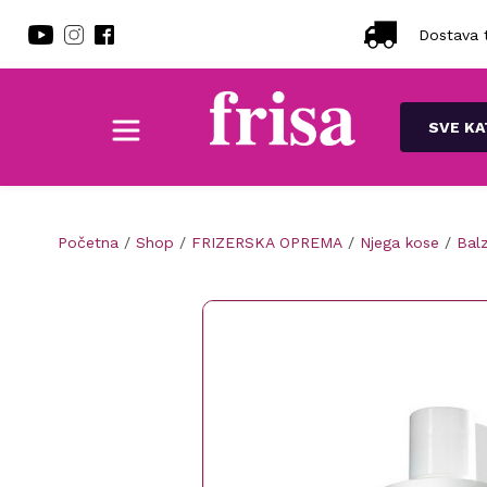
Dostava t
SVE KA
Početna
/
Shop
/
FRIZERSKA OPREMA
/
Njega kose
/
Bal