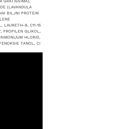
A GRATISSIMA),
NDE (LAVANDULA
NI BILJNI PROTEIN
ILENE
, LAURETH-9, C11-15
, PROPILEN GLIKOL,
TRIMONIJUM HLORID,
FENOKSIE TANOL, CI