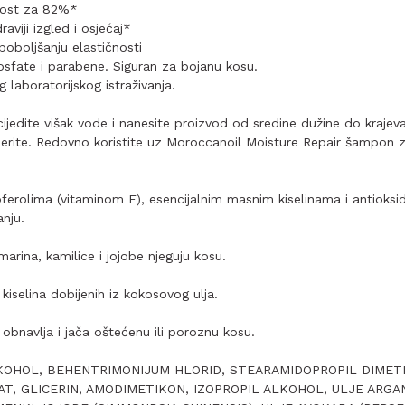
ivost za 82%*
aviji izgled i osjećaj*
poboljšanju elastičnosti
fosfate i parabene. Siguran za bojanu kosu.
laboratorijskog istraživanja.
ijedite višak vode i nanesite proizvod od sredine dužine do krajeva
perite. Redovno koristite uz Moroccanoil Moisture Repair šampon za
erolima (vitaminom E), esencijalnim masnim kiselinama i antioksi
nju.
marina, kamilice i jojobe njeguju kosu.
iselina dobijenih iz kokosovog ulja.
i obnavlja i jača oštećenu ili poroznu kosu.
KOHOL, BEHENTRIMONIJUM HLORID, STEARAMIDOPROPIL DIMETI
AT, GLICERIN, AMODIMETIKON, IZOPROPIL ALKOHOL, ULJE ARGA