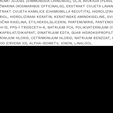
MENKI JOJOBE (SIMMONDSIA CHINENSIS), ULJE AVOKADA (PERSE
MARINA (ROSMARINUS OFFICINALIS), EKSTRAKT CVIJETA LAVA
TRAKT CVIJETA KAMILICE (CHAMOMILLA RECUTITA), HIDROLIZIRA
RIOL, HIDROLIZIRANI KERATIN, KERATINSKE AMINOKISELINE, SV
IČNA KISELINA, ETILHEKSILGLICERIN, PARFEM/MIRIS, PANTENOL
H-12, PPG-1 TRIDECETH-6, NATRIJUM PCA, POLIKVATERNIJUM-37
KAPRILAT/DIKAPRAT, DINATRIJUM EDTA, GUAR HIDROKSIPROPIL
ONIJUM HLORID, CETRIMONIJUM HLORID, NATRIJUM BENZOAT, 
17200 (CRVENA 33), ALPHA-ISOMETIL IONON, LINALOOL.