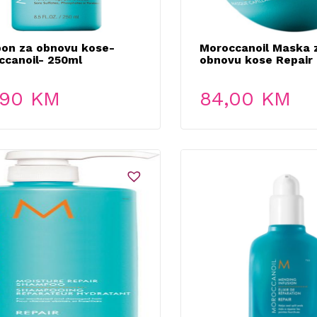
on za obnovu kose-
Moroccanoil Maska 
ccanoil- 250ml
obnovu kose Repair
,90
KM
84,00
KM