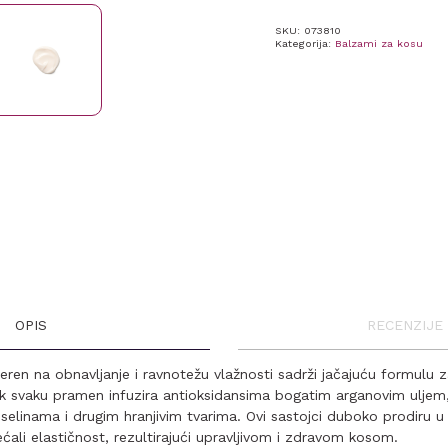
SKU:
073810
Kategorija:
Balzami za kosu
OPIS
RECENZIJE 
eren na obnavljanje i ravnotežu vlažnosti sadrži jačajuću formulu z
k svaku pramen infuzira antioksidansima bogatim arganovim uljem,
selinama i drugim hranjivim tvarima. Ovi sastojci duboko prodiru u
ovećali elastičnost, rezultirajući upravljivom i zdravom kosom.