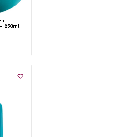
za
 – 250ml