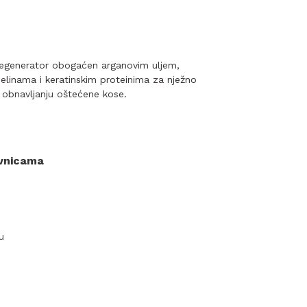
i regenerator obogaćen arganovim uljem,
elinama i keratinskim proteinima za nježno
 obnavljanju oštećene kose.
ovnicama
u