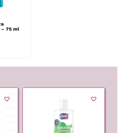
za
 – 75 ml