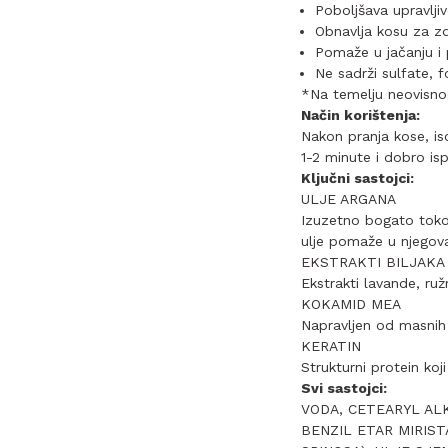
Poboljšava upravlj
Obnavlja kosu za zdr
Pomaže u jačanju i 
Ne sadrži sulfate, 
*Na temelju neovisnog 
Način korištenja:
Nakon pranja kose, isc
1-2 minute i dobro is
Ključni sastojci:
ULJE ARGANA
Izuzetno bogato tokof
ulje pomaže u njegova
EKSTRAKTI BILJAKA
Ekstrakti lavande, ruž
KOKAMID MEA
Napravljen od masnih k
KERATIN
Strukturni protein koj
Svi sastojci:
VODA, CETEARYL AL
BENZIL ETAR MIRIST