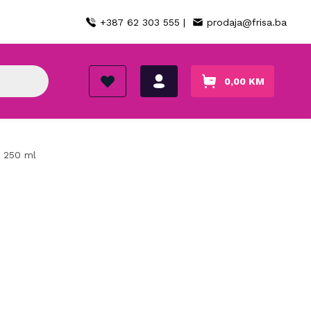
+387 62 303 555 |
prodaja@frisa.ba
0,00
KM
 250 ml