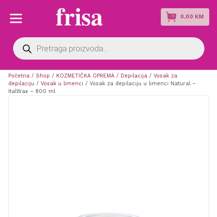
0,00
KM
Products
search
Početna
/
Shop
/
KOZMETIČKA OPREMA
/
Depilacija
/
Vosak za
depilaciju
/
Vosak u limenci
/ Vosak za depilaciju u limenci Natural –
ItalWax – 800 ml