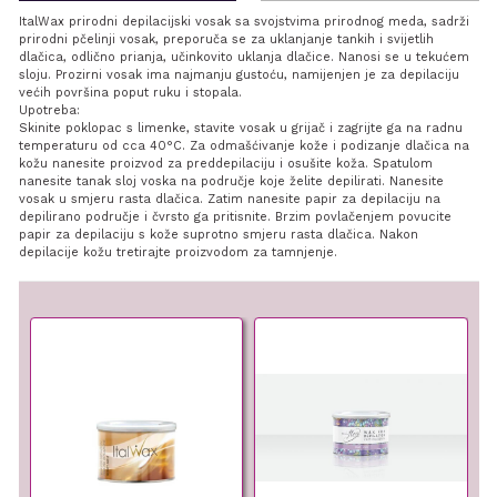
ItalWax prirodni depilacijski vosak sa svojstvima prirodnog meda, sadrži
prirodni pčelinji vosak, preporuča se za uklanjanje tankih i svijetlih
dlačica, odlično prianja, učinkovito uklanja dlačice. Nanosi se u tekućem
sloju. Prozirni vosak ima najmanju gustoću, namijenjen je za depilaciju
većih površina poput ruku i stopala.
Upotreba:
Skinite poklopac s limenke, stavite vosak u grijač i zagrijte ga na radnu
temperaturu od cca 40°C. Za odmašćivanje kože i podizanje dlačica na
kožu nanesite proizvod za preddepilaciju i osušite koža. Spatulom
nanesite tanak sloj voska na područje koje želite depilirati. Nanesite
vosak u smjeru rasta dlačica. Zatim nanesite papir za depilaciju na
depilirano područje i čvrsto ga pritisnite. Brzim povlačenjem povucite
papir za depilaciju s kože suprotno smjeru rasta dlačica. Nakon
depilacije kožu tretirajte proizvodom za tamnjenje.