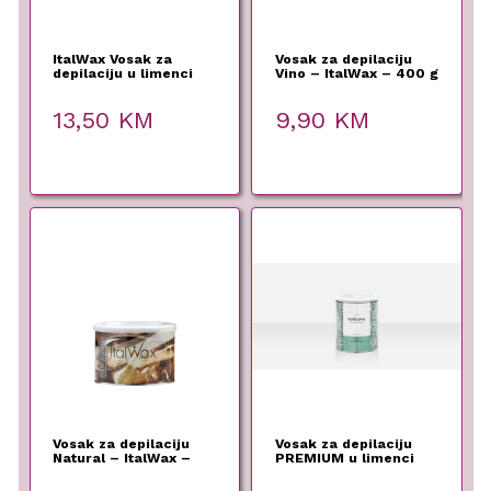
ItalWax Vosak za
Vosak za depilaciju
depilaciju u limenci
Vino – ItalWax – 400 g
Med – 400ml
13,50
KM
9,90
KM
Vosak za depilaciju
Vosak za depilaciju
Natural – ItalWax –
PREMIUM u limenci
400 g
ItalWax NIRVANA
800ml