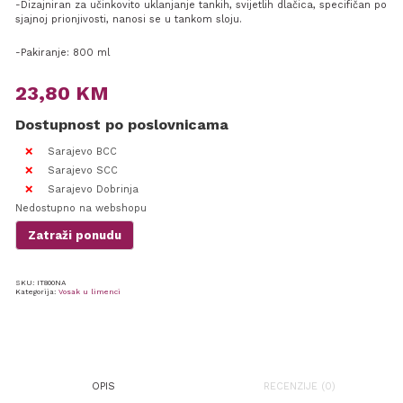
-Dizajniran za učinkovito uklanjanje tankih, svijetlih dlačica, specifičan po
sjajnoj prionjivosti, nanosi se u tankom sloju.
-Pakiranje: 800 ml
23,80
KM
Dostupnost po poslovnicama
Sarajevo BCC
Sarajevo SCC
Sarajevo Dobrinja
Nedostupno na webshopu
Zatraži ponudu
SKU:
IT800NA
Kategorija:
Vosak u limenci
OPIS
RECENZIJE (0)