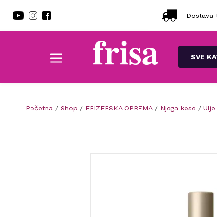
Dostava t
SVE KA
Početna
/
Shop
/
FRIZERSKA OPREMA
/
Njega kose
/
Ulje