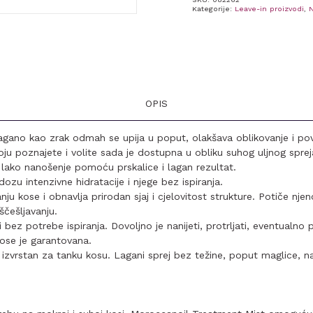
Moroccanoil
Kategorije:
Leave-in proizvodi
,
N
25ml
količina
OPIS
lagano kao zrak odmah se upija u poput, olakšava oblikovanje i pov
ju poznajete i volite sada je dostupna u obliku suhog uljnog spre
lako nanošenje pomoću prskalice i lagan rezultat.
ozu intenzivne hidratacije i njege bez ispiranja.
u kose i obnavlja prirodan sjaj i cjelovitost strukture. Potiče njen
ščešljavanju.
bez potrebe ispiranja. Dovoljno je nanijeti, protrljati, eventualno pr
kose je garantovana.
 izvrstan za tanku kosu. Lagani sprej bez težine, poput maglice, 