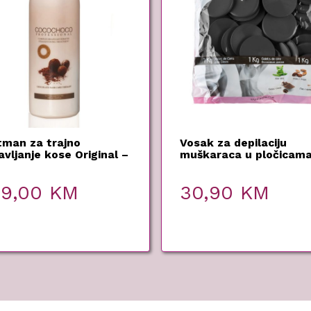
tman za trajno
Vosak za depilaciju
avljanje kose Original –
muškaraca u pločicam
OCHOCO – 1000 ml
Barber Film – Pollie – 
49,00
KM
30,90
KM