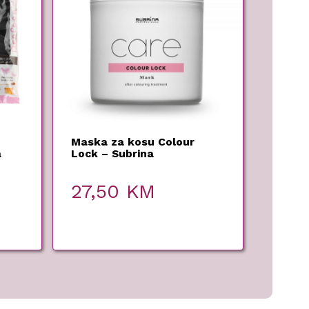
Maska za kosu Colour
a
Lock – Subrina
500 g
Professional – 500 ml
27,50
KM