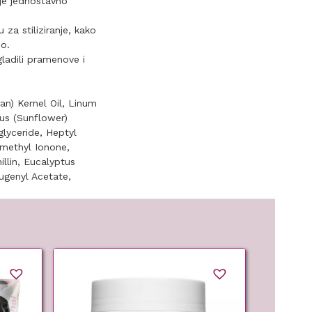
je jednostavno
a stiliziranje, kako
no.
ladili pramenove i
n) Kernel Oil, Linum
uus (Sunflower)
glyceride, Heptyl
omethyl Ionone,
llin, Eucalyptus
eugenyl Acetate,