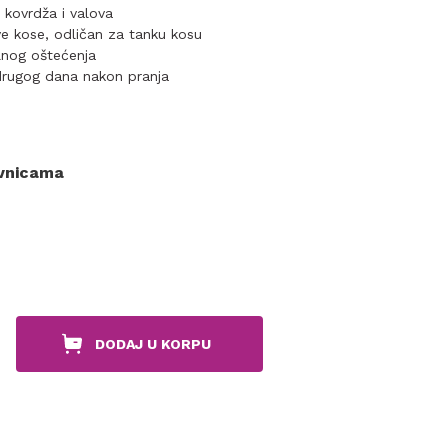
 kovrdža i valova
ve kose, odličan za tanku kosu
lnog oštećenja
drugog dana nakon pranja
ovnicama
DODAJ U KORPU