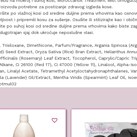
rebu na mokroj i suhoj kosi, Moroccanoil Treatment Mist omoguću
proizvoda potrebne za postizanje zdravog izgleda kose.
te po vlažnoj kosi od sredine duljine prema vrhovima kao osnovu z
jivost i pripremili kosu za sušenje. Osušite ili stilizirajte kao i obič
e po suhoj kosi od sredine duljine prema vrhovima kako biste zag
a dugotrajan sjaj dok ukroćuje neposlušne vlasi.
Trisiloxane, Dimethicone, Parfum/Fragrance, Argania Spinosa (Arga
d) Seed Extract, Oryza Sativa (Rice) Bran Extract, Helianthus Ann
fficinalis (Rosemary) Leaf Extract, Tocopherol, Caprylic/Capric Tri
Alkane, Ci 26100 (Red 17), Ci 47000 (Yellow 11), Linalool, Alpha-Is
, Linalyl Acetate, Tetramethyl Acetyloctahydronaphthalenes, Vani
la (Lavender) Oil/Extract, Mentha Viridis (Spearmint) Leaf Oil, Iso
otmul02