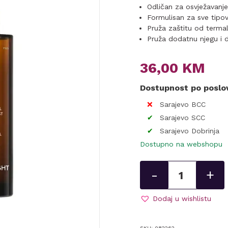
Odličan za osvježavanje
Formulisan za sve tipo
Pruža zaštitu od terma
Pruža dodatnu njegu i 
36,00
KM
Dostupnost po posl
Sarajevo BCC
Sarajevo SCC
Sarajevo Dobrinja
Dostupno na webshopu
Tretman
-
+
za
kosu
Ultra
Dodaj u wishlistu
Light
Mist
SKU:
082262