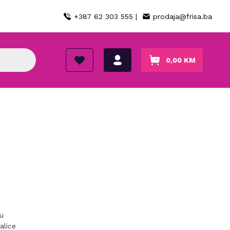
+387 62 303 555 |
prodaja@frisa.ba
0,00
KM
su
alice