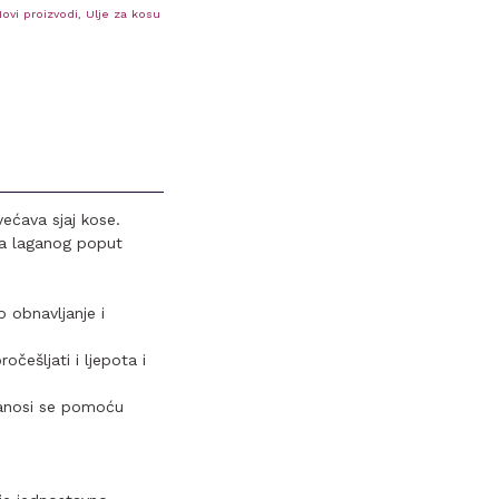
ovi proizvodi
,
Ulje za kosu
ećava sjaj kose.
ja laganog poput
o obnavljanje i
očešljati i ljepota i
nanosi se pomoću