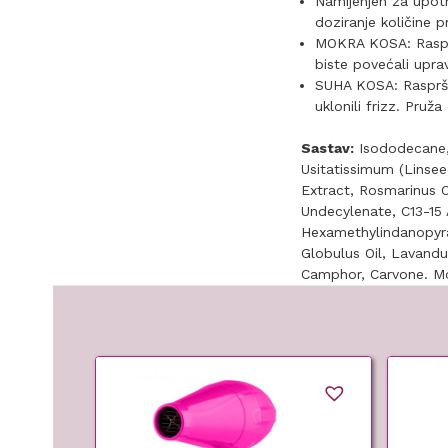
Namijenjen za upot
doziranje količine 
MOKRA KOSA: Rasprši
biste povećali upravl
SUHA KOSA: Raspršit
uklonili frizz. Pruž
Sastav:
Isododecane, 
Usitatissimum (Linsee
Extract, Rosmarinus O
Undecylenate, C13-15 
Hexamethylindanopyran
Globulus Oil, Lavandu
Camphor, Carvone. M