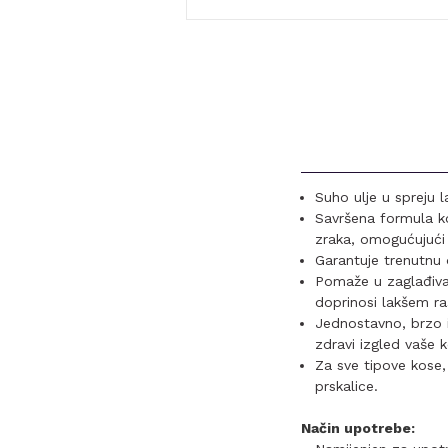
Suho ulje u spreju 
Savršena formula ko
zraka, omogućujući 
Garantuje trenutnu d
Pomaže u zaglađivanj
doprinosi lakšem ra
Jednostavno, brzo i 
zdravi izgled vaše 
Za sve tipove kose,
prskalice.
Način upotrebe: