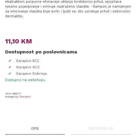
ekatraktom purpurne ehinaceje uklanja tvrdokornu prhut, sprječava
njezino pojavljivanje i smiruje nadraženo vlasište. -Šampon je namijenjen
za smirivanje vlasišta koje svrbi i ljušti se, što uzrokuje prhut i seboroični
dermatitis.
11,10
KM
Dostupnost po poslovnicama
Sarajevo BCC
Sarajevo SCC
Sarajevo Dobrinja
Dostupno na webshopu
SKU:
060277
Kategorija:
Šamponi
OPIS
RECENZIJE (0)