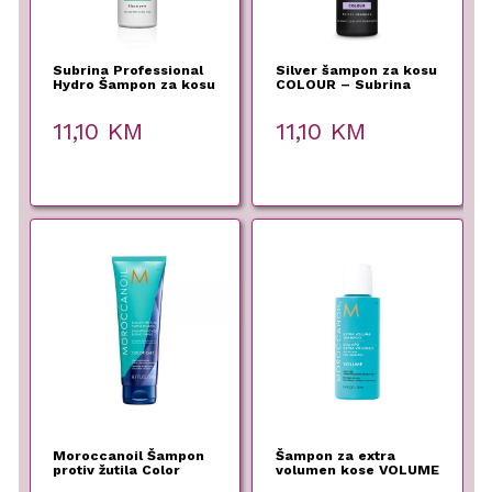
Subrina Professional
Silver šampon za kosu
Hydro Šampon za kosu
COLOUR – Subrina
– 250 ml
Professional – 250 ml
11,10
KM
11,10
KM
Moroccanoil Šampon
Šampon za extra
protiv žutila Color
volumen kose VOLUME
Care – 200ml
– Moroccanoil – 70