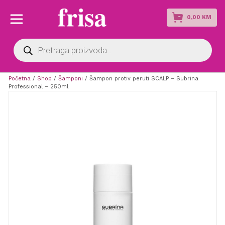
0,00
KM
Products
search
Početna
/
Shop
/
Šamponi
/ Šampon protiv peruti SCALP – Subrina
Professional – 250ml