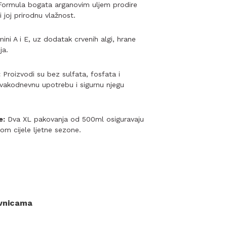
ormula bogata arganovim uljem prodire
 joj prirodnu vlažnost.
ini A i E, uz dodatak crvenih algi, hrane
ja.
:
Proizvodi su bez sulfata, fosfata i
svakodnevnu upotrebu i sigurnu njegu
e:
Dva XL pakovanja od 500ml osiguravaju
om cijele ljetne sezone.
ovnicama