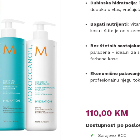
Dubinska hidratacija:
F
duboko u vlas, vraćajući
Bogati nutrijenti:
Vitam
kosu i štite je od staren
Bez štetnih sastojaka
parabena – idealni za 
farbane kose.
Ekonomično pakovanj
profesionalnu njegu tok
110,00
KM
Dostupnost po posl
Sarajevo BCC