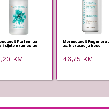
occanoil Parfem za
Moroccanoil Regenerat
 i tijelo Brumes Du
za hidrataciju kose
oc – 30ml
Hydration – 250 ml
3,20
KM
46,75
KM