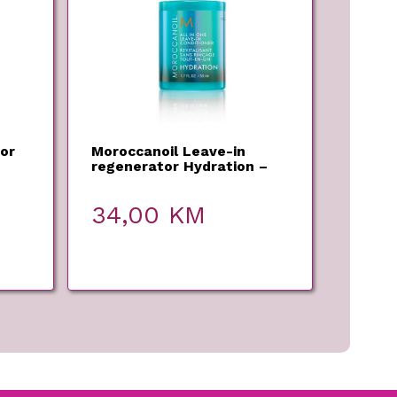
or
Moroccanoil Leave-in
regenerator Hydration –
50ml
34,00
KM