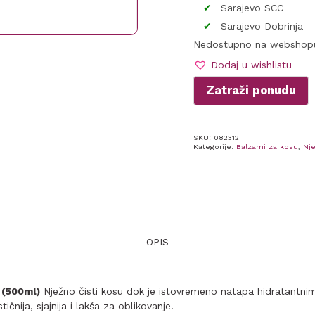
Sarajevo SCC
Sarajevo Dobrinja
Nedostupno na webshop
Dodaj u wishlistu
Zatraži ponudu
SKU:
082312
Kategorije:
Balzami za kosu
,
Nj
OPIS
 (500ml)
Nježno čisti kosu dok je istovremeno natapa hidratantni
ičnija, sjajnija i lakša za oblikovanje.