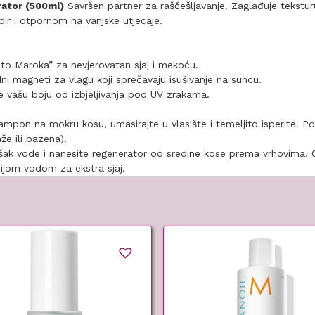
ator (500ml)
Savršen partner za raščešljavanje. Zaglađuje teksturu
ir i otpornom na vanjske utjecaje.
to Maroka” za nevjerovatan sjaj i mekoću.
ni magneti za vlagu koji sprečavaju isušivanje na suncu.
e vašu boju od izbjeljivanja pod UV zrakama.
mpon na mokru kosu, umasirajte u vlasište i temeljito isperite. P
e ili bazena).
išak vode i nanesite regenerator od sredine kose prema vrhovima. 
nijom vodom za ekstra sjaj.