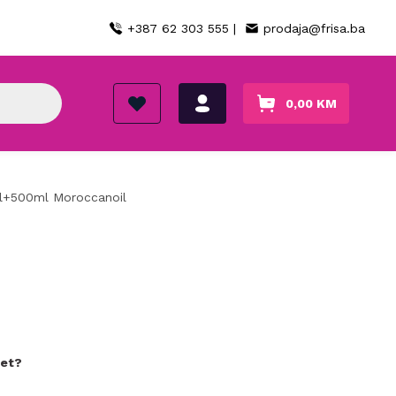
+387 62 303 555 |
prodaja@frisa.ba
0,00
KM
ml+500ml Moroccanoil
set?