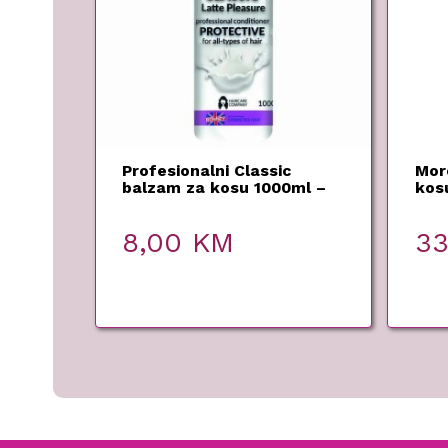
Profesionalni Classic
Mor
balzam za kosu 1000ml –
kosu
Ronney
Mar
8,00
KM
3