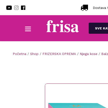
Dostava t
SVE KA
Početna
/
Shop
/
FRIZERSKA OPREMA
/
Njega kose
/
Bal