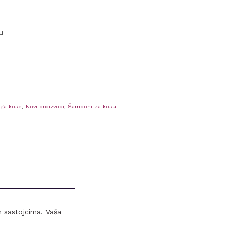
u
ega kose
,
Novi proizvodi
,
Šamponi za kosu
m sastojcima. Vaša