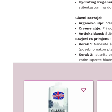
Hydrating Regener
svilenkastom na dod
Glavni sastojci:
Arganovo ulje:
“Zla
Crvene alge:
Prirod
Antioksidansi:
Štit
Savjeti za primjenu:
Korak 1:
Nanesite ša
(posebno nakon plaž
Korak 2:
Istisnite v
zatim isperite hlad