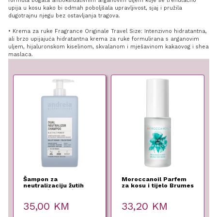
formula bogata antioksidativnim arganovim uljem koje se trenutačno
upija u kosu kako bi odmah poboljšala upravljivost, sjaj i pružila
dugotrajnu njegu bez ostavljanja tragova.
• Krema za ruke Fragrance Originale Travel Size: Intenzivno hidratantna,
ali brzo upijajuća hidratantna krema za ruke formulirana s arganovim
uljem, hijaluronskom kiselinom, skvalanom i mješavinom kakaovog i shea
maslaca.
Šampon za
Moroccanoil Parfem
neutralizaciju žutih
za kosu i tijelo Brumes
tonova (1000ml) Vegan
Du Maroc – 30ml
35,00
KM
33,20
KM