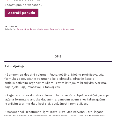
Nedostupno na webshopu
Zatraži ponudu
SKU:
082088
Kategorije:
Balzami za kosu
,
Njega kose
,
Šamponi
,
Ulje za kosu
OPIS
Set uključuje:
• Šampon za dodatni volumen Putna veličina: Nježno pročišćavajuća
formula za povećanje volumena koja obnavlja zdravlje kose s
antioksidativnim arganovim uljem i revitalizirajućim hranjivim tvarima,
daje tijelo i sjaj mlohavoj ili tankoj kosi.
• Regenerator za dodatni volumen Putna veličina: Nježno raščešljavanje,
lagana formula s antioksidativnim arganovim uljem i revitalizirajućim
hranjivim tvarima daju kosi sjaj, poslušnost i pokretljivost.
• Moroccanoil Treatment Light Travel Size: Jedinstvena ultra-lagana