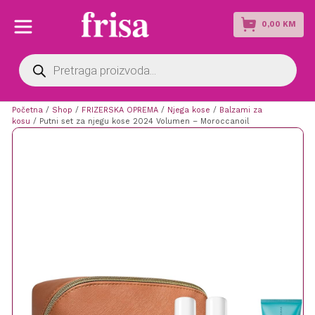
0,00
KM
Products
search
Početna
/
Shop
/
FRIZERSKA OPREMA
/
Njega kose
/
Balzami za
kosu
/ Putni set za njegu kose 2024 Volumen – Moroccanoil