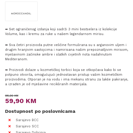
➡ Set ograničenog izdanja koji sadrži 3 mini bestselera iz kolekcije
Volume, kao i kremu za ruke u našem legendarnom mirisu.
➡ Sva četiri proizvoda putne veličine formulirana su s arganovim uljem i
drugim hranjivim sastojcima i namirisana našim prepoznatljivim mirisom,
mješavinom začinske ambre i slatkih cvjetnih nota nadahnutom
Mediteranom.
➡ Proizvodi dolaze u kozmetičkoj torbici koja se otkopčava kako bi se
potpuno otvorila, omogućujući jednostavan pristup vašim kozmetičkim
proizvodima. Otporan je na vodu i ima mekanu stranu za lakše pakiranje,
a izrađen je od mješavine recikliranih materijala.
Original
Current
95,00
KM
59,90
KM
price
price
Dostupnost po poslovnicama
was:
is:
95,00 KM.
59,90 KM.
Sarajevo BCC
Sarajevo SCC
Sarajevo Dobrinja