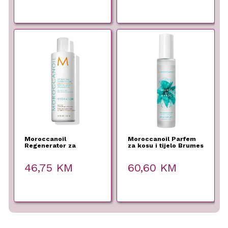
Moroccanoil
Moroccanoil Parfem
Regenerator za
za kosu i tijelo Brumes
hidrataciju kose
Du Maroc – 100ml
Hydration – 250 ml
46,75
KM
60,60
KM