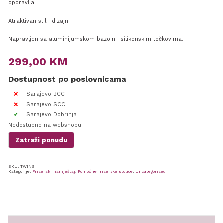
oporavlja.
Atraktivan stil i dizajn.
Napravljen sa aluminijumskom bazom i silikonskim točkovima.
299,00
KM
Dostupnost po poslovnicama
Sarajevo BCC
Sarajevo SCC
Sarajevo Dobrinja
Nedostupno na webshopu
Zatraži ponudu
SKU:
TWINS
Kategorije:
Frizerski namještaj
,
Pomoćne frizerske stolice
,
Uncategorized