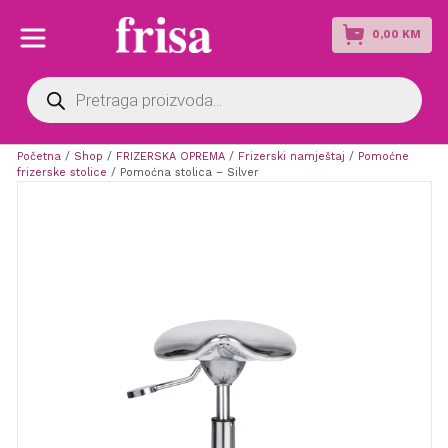
0,00
KM
Products
search
Početna
/
Shop
/
FRIZERSKA OPREMA
/
Frizerski namještaj
/
Pomoćne
frizerske stolice
/ Pomoćna stolica – Silver