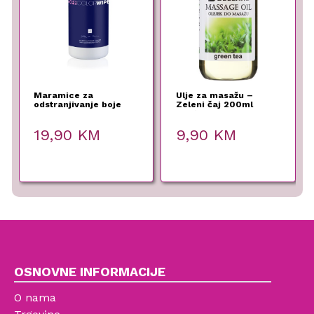
Maramice za
Ulje za masažu –
odstranjivanje boje
Zeleni čaj 200ml
100/1
Fergio Bellaro
19,90
KM
9,90
KM
OSNOVNE INFORMACIJE
O nama