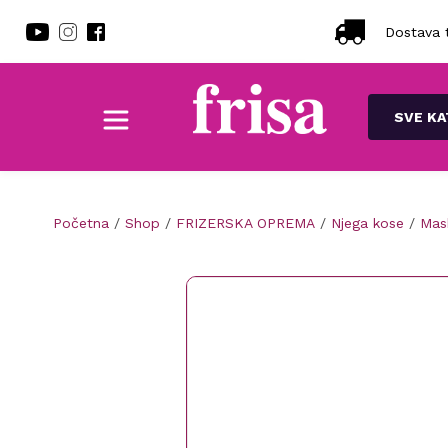
Dostava t
SVE KA
Početna
/
Shop
/
FRIZERSKA OPREMA
/
Njega kose
/
Mas