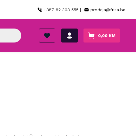
+387 62 303 555 |
prodaja@frisa.ba
0,00
KM