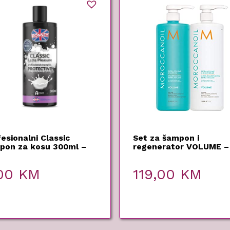
esionalni Classic
Set za šampon i
pon za kosu 300ml –
regenerator VOLUME –
ney
Moroccanoil – 2×500 m
,00
KM
119,00
KM