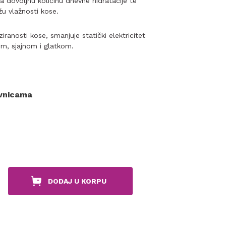
va dovoljnu količinu dnevne hidratacije te
u vlažnosti kose.
iranosti kose, smanjuje statički elektricitet
om, sjajnom i glatkom.
ovnicama
DODAJ U KORPU