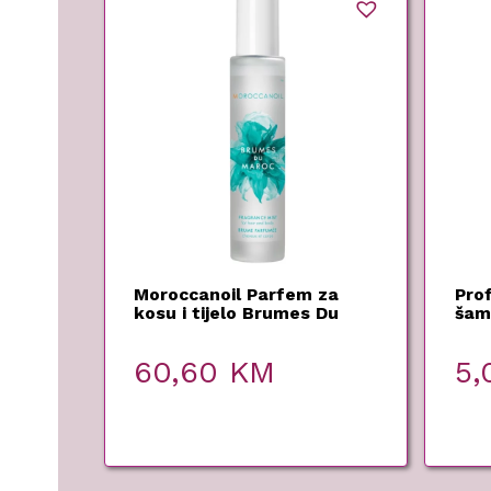
Moroccanoil Parfem za
Prof
kosu i tijelo Brumes Du
šam
Maroc – 100ml
Ron
60,60
KM
5