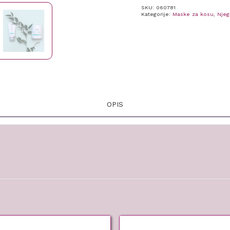
SKU:
060781
Hydro
Kategorije:
Maske za kosu
,
Njeg
500ml
količina
OPIS