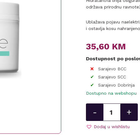
Hidratantna linija osigura
održava prirodnu ravnotež
Ublažava pojavu naelektriz
i ostavlja kosu nahranjen
35,60
KM
Dostupnost po posl
Sarajevo BCC
Sarajevo SCC
Sarajevo Dobrinja
Dostupno na webshopu
Maska
-
+
za
kosu
–
Dodaj u wishlistu
Subrina
Professional