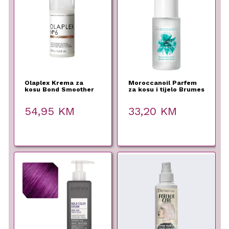
Olaplex Krema za
Moroccanoil Parfem
kosu Bond Smoother
za kosu i tijelo Brumes
No.6 – 100 ml
Du Maroc – 30ml
54,95
KM
33,20
KM