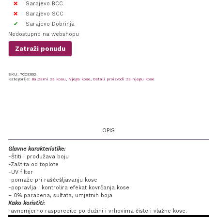
Sarajevo BCC
Sarajevo SCC
Sarajevo Dobrinja
Nedostupno na webshopu
Zatraži ponudu
SKU:
7CCE002
Kategorije:
Balzami za kosu
,
Njega kose
,
Ostali proizvodi za njegu kose
OPIS
Glavne karakteristike:
-Štiti i produžava boju
-Zaštita od toplote
-UV filter
-pomaže pri raščešljavanju kose
-popravlja i kontrolira efekat kovrčanja kose
– 0% parabena, sulfata, umjetnih boja
Kako koristiti
:
ravnomjerno rasporedite po dužini i vrhovima čiste i vlažne kose.