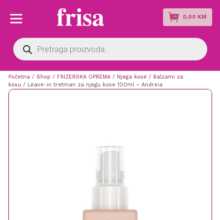
0,00
KM
Products
search
Početna
/
Shop
/
FRIZERSKA OPREMA
/
Njega kose
/
Balzami za
kosu
/ Leave-in tretman za njegu kose 100ml – Andreia