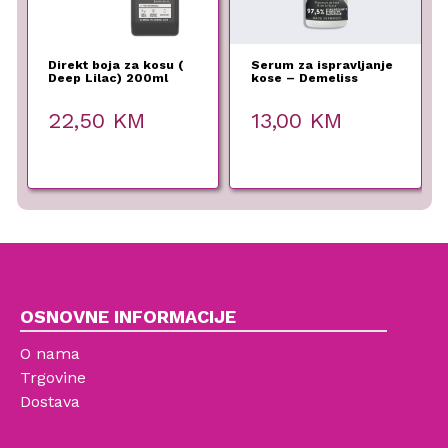
Direkt boja za kosu (
Serum za ispravljanje
Deep Lilac) 200ml
kose – Demeliss
22,50
KM
13,00
KM
OSNOVNE INFORMACIJE
O nama
Trgovine
Dostava