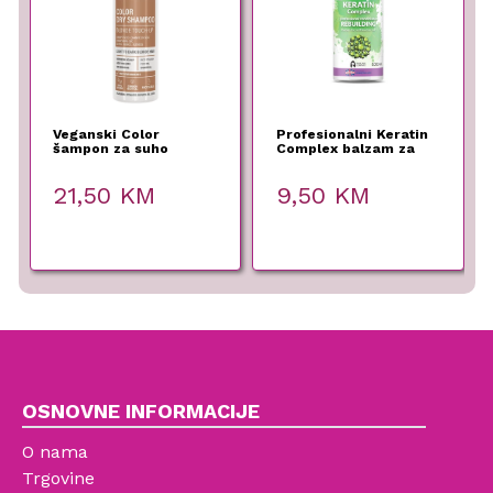
Veganski Color
Profesionalni Keratin
šampon za suho
Complex balzam za
pranje kose – Blonde
kosu 1000ml – Ronney
– 150ml
21,50
KM
9,50
KM
OSNOVNE INFORMACIJE
O nama
Trgovine