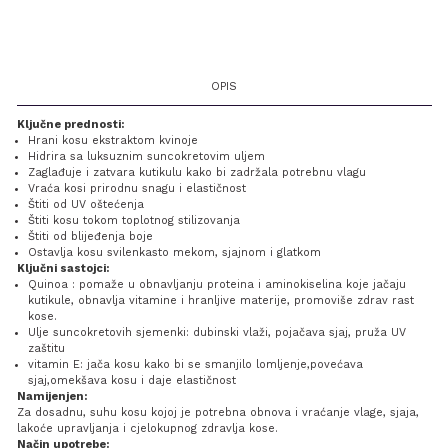
OPIS
Ključne prednosti:
Hrani kosu ekstraktom kvinoje
Hidrira sa luksuznim suncokretovim uljem
Zaglađuje i zatvara kutikulu kako bi zadržala potrebnu vlagu
Vraća kosi prirodnu snagu i elastičnost
Štiti od UV oštećenja
Štiti kosu tokom toplotnog stilizovanja
Štiti od blijeđenja boje
Ostavlja kosu svilenkasto mekom, sjajnom i glatkom
Ključni sastojci:
Quinoa : pomaže u obnavljanju proteina i aminokiselina koje jačaju
kutikule, obnavlja vitamine i hranljive materije, promoviše zdrav rast
kose.
Ulje suncokretovih sjemenki: dubinski vlaži, pojačava sjaj, pruža UV
zaštitu
vitamin E: jača kosu kako bi se smanjilo lomljenje,povećava
sjaj,omekšava kosu i daje elastičnost
Namijenjen:
Za dosadnu, suhu kosu kojoj je potrebna obnova i vraćanje vlage, sjaja,
lakoće upravljanja i cjelokupnog zdravlja kose.
Način upotrebe: