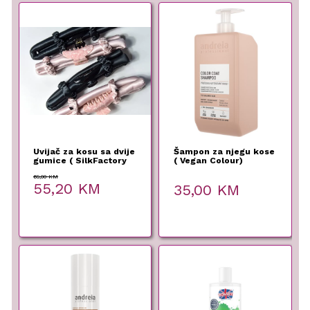
Uvijač za kosu sa dvije
Šampon za njegu kose
gumice ( SilkFactory
( Vegan Colour)
1000ml
69,00
KM
Original
Current
55,20
KM
35,00
KM
price
price
was:
is:
69,00 KM.
55,20 KM.