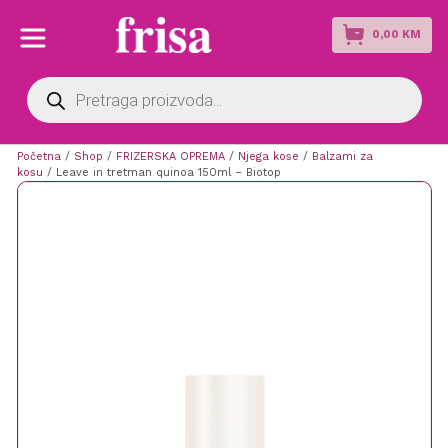
0,00
KM
Products
search
Početna
/
Shop
/
FRIZERSKA OPREMA
/
Njega kose
/
Balzami za
kosu
/ Leave in tretman quinoa 150ml – Biotop