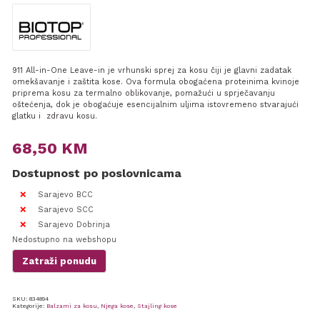
911 All-in-One Leave-in je vrhunski sprej za kosu čiji je glavni zadatak
omekšavanje i zaštita kose. Ova formula obogaćena proteinima kvinoje
priprema kosu za termalno oblikovanje, pomažući u sprječavanju
oštećenja, dok je obogaćuje esencijalnim uljima istovremeno stvarajući
glatku i zdravu kosu.
68,50
KM
Dostupnost po poslovnicama
Sarajevo BCC
Sarajevo SCC
Sarajevo Dobrinja
Nedostupno na webshopu
Zatraži ponudu
SKU:
834894
Kategorije:
Balzami za kosu
,
Njega kose
,
Stajling kose