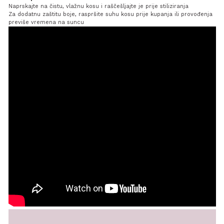
Naprskajte na čistu, vlažnu kosu i raščešljajte je prije stiliziranja
Za dodatnu zaštitu boje, raspršite suhu kosu prije kupanja ili provođenja
previše vremena na suncu