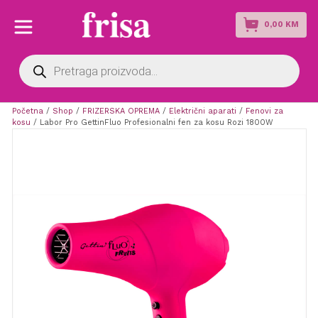
0,00
KM
Products
search
Početna
/
Shop
/
FRIZERSKA OPREMA
/
Električni aparati
/
Fenovi za
kosu
/ Labor Pro GettinFluo Profesionalni fen za kosu Rozi 1800W