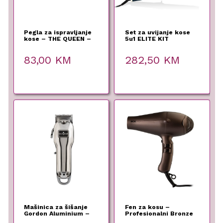
Pegla za ispravljanje
Set za uvijanje kose
kose – THE QUEEN –
5u1 ELITE KIT
Labor Pro
83,00
KM
282,50
KM
Mašinica za šišanje
Fen za kosu –
Gordon Aluminium –
Profesionalni Bronze
Labor Pro –
Copper 2000W –