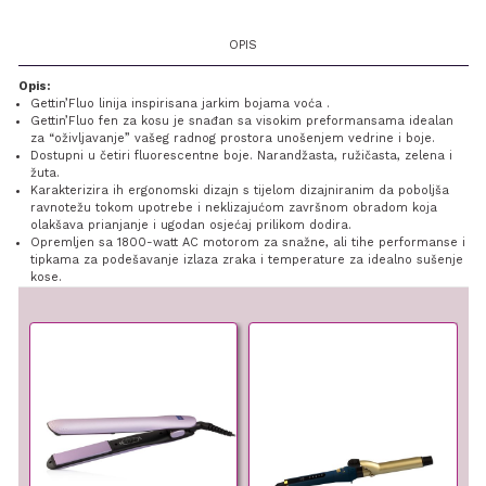
OPIS
Opis:
Gettin’Fluo linija inspirisana jarkim bojama voća .
Gettin’Fluo fen za kosu je snađan sa visokim preformansama idealan
za “oživljavanje” vašeg radnog prostora unošenjem vedrine i boje.
Dostupni u četiri fluorescentne boje. Narandžasta, ružičasta, zelena i
žuta.
Karakterizira ih ergonomski dizajn s tijelom dizajniranim da poboljša
ravnotežu tokom upotrebe i neklizajućom završnom obradom koja
olakšava prianjanje i ugodan osjećaj prilikom dodira.
Opremljen sa 1800-watt AC motorom za snažne, ali tihe performanse i
tipkama za podešavanje izlaza zraka i temperature za idealno sušenje
kose.