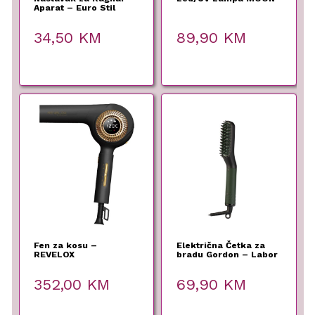
Aparat – Euro Stil
34,50
KM
89,90
KM
Fen za kosu –
Električna Četka za
REVELOX
bradu Gordon – Labor
Pro
352,00
KM
69,90
KM