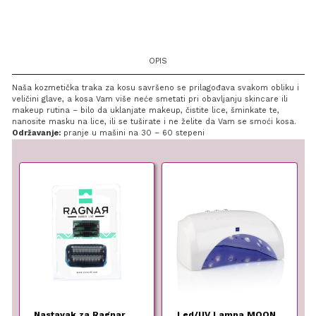
OPIS
Naša kozmetička traka za kosu savršeno se prilagođava svakom obliku i
veličini glave, a kosa Vam više neće smetati pri obavljanju skincare ili
makeup rutina – bilo da uklanjate makeup, čistite lice, šminkate te,
nanosite masku na lice, ili se tuširate i ne želite da Vam se smoći kosa.
Održavanje:
pranje u mašini na 30 – 60 stepeni
Nastavak za Ragnar
Led/UV Lampa MOON