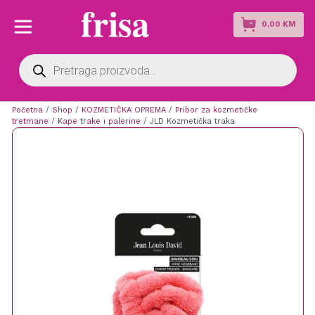
0,00
KM
Products
search
Početna
/
Shop
/
KOZMETIČKA OPREMA
/
Pribor za kozmetičke
tretmane
/
Kape trake i palerine
/ JLD Kozmetička traka