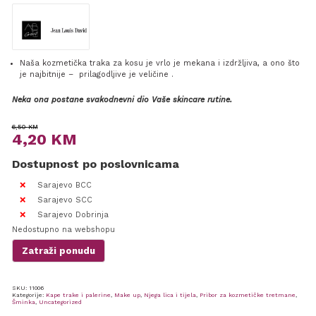
Naša kozmetička traka za kosu je vrlo je mekana i izdržljiva, a ono što
je najbitnije – prilagodljive je veličine .
Neka ona postane svakodnevni dio Vaše skincare rutine.
Original
Current
6,50
KM
4,20
KM
price
price
Dostupnost po poslovnicama
was:
is:
6,50 KM.
4,20 KM.
Sarajevo BCC
Sarajevo SCC
Sarajevo Dobrinja
Nedostupno na webshopu
Zatraži ponudu
SKU:
11006
Kategorije:
Kape trake i palerine
,
Make up
,
Njega lica i tijela
,
Pribor za kozmetičke tretmane
,
Šminka
,
Uncategorized