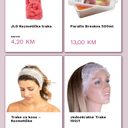
JLD Kozmetička traka
Parafin Breskva 500ml
6,50
KM
Original
Current
4,20
KM
13,00
KM
price
price
was:
is:
6,50 KM.
4,20 KM.
Trake za kosu –
Jednokratne Trake
Kozmetičke
100/1