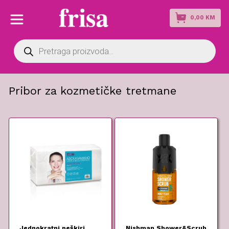
0,00
KM
Products
search
Pribor za kozmetičke tretmane
Jednokratni peškiri
Nishman Shower&Scrub