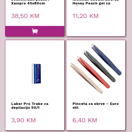
Xanipro 45x80cm
Honey Peach gel za
100kom
tuširanje 480ml
38,50
KM
11,20
KM
Labor Pro Trake za
Pinceta za obrve – Euro
depilaciju 50/1
stil
3,90
KM
6,40
KM