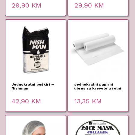
29,90
KM
29,90
KM
Jednokratni peškiri –
Jednokratni papirni
Nishman
ubrus za krevete u rolni
60cm/100m
42,90
KM
13,35
KM