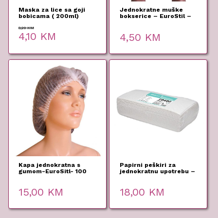
Maska za lice sa goji
Jednokratne muške
bobicama ( 200ml)
bokserice – EuroStil –
10 kom
8,20
KM
Original
Current
4,10
KM
4,50
KM
price
price
was:
is:
8,20 KM.
4,10 KM.
Kapa jednokratna s
Papirni peškiri za
gumom-EuroSitl- 100
jednokratnu upotrebu –
kom
50 kom
15,00
KM
18,00
KM