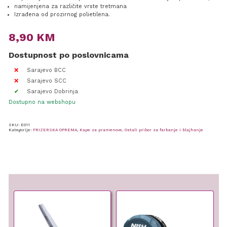
namijenjena za različite vrste tretmana
Izrađena od prozirnog polietilena.
8,90
KM
Dostupnost po poslovnicama
Sarajevo BCC
Sarajevo SCC
Sarajevo Dobrinja
Dostupno na webshopu
SKU:
E011
Kategorije:
FRIZERSKA OPREMA
,
Kape za pramenove
,
Ostali pribor za farbanje i blajhanje