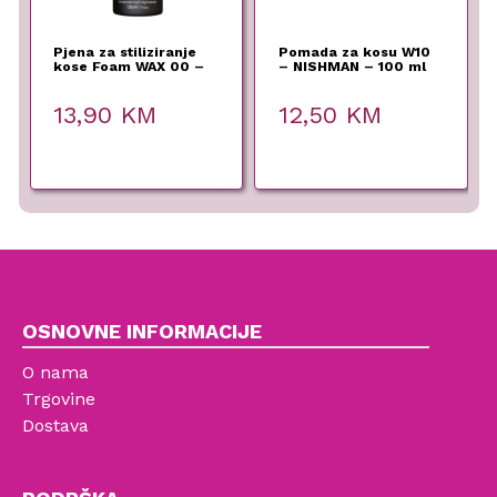
Pjena za stiliziranje
Pomada za kosu W10
kose Foam WAX 00 –
– NISHMAN – 100 ml
NISHMAN – 150 ml
13,90
KM
12,50
KM
OSNOVNE INFORMACIJE
O nama
Trgovine
Dostava