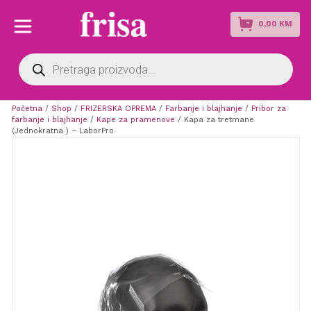
0,00
KM
Products
search
Početna
/
Shop
/
FRIZERSKA OPREMA
/
Farbanje i blajhanje
/
Pribor za
farbanje i blajhanje
/
Kape za pramenove
/ Kapa za tretmane
(Jednokratna ) – LaborPro