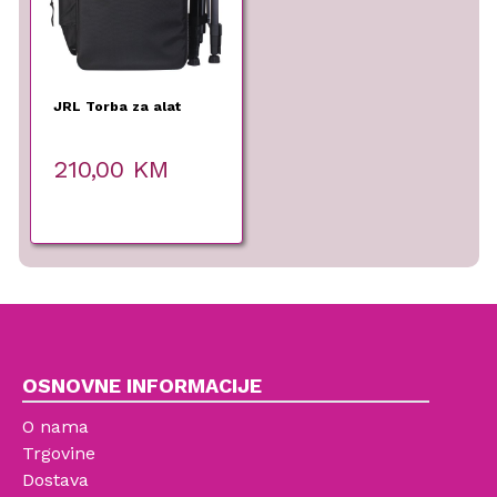
JRL Torba za alat
210,00
KM
OSNOVNE INFORMACIJE
O nama
Trgovine
Dostava