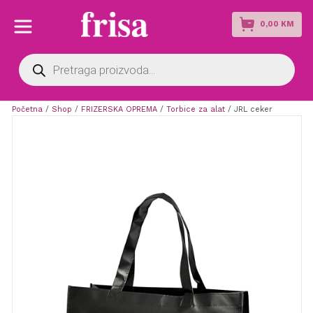
0,00
KM
Products
search
Početna
/
Shop
/
FRIZERSKA OPREMA
/
Torbice za alat
/ JRL ceker