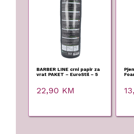
BARBER LINE crni papir za
Pjen
vrat PAKET – EuroStil – 5
Foa
rola
150
22,90
KM
13