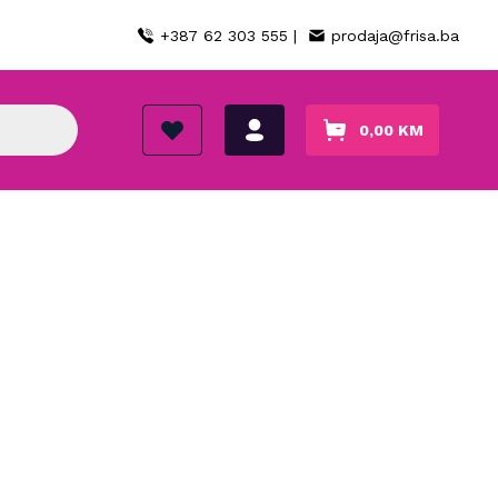
+387 62 303 555 |
prodaja@frisa.ba
0,00
KM