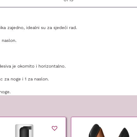
ka zajedno, idealni su za sjedeći rad.
 naslon.
siva je okomito i horizontalno.
c za noge i 1 za naslon.
 noge.