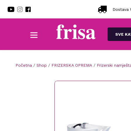
Dostava t
SVE KA
Početna
/
Shop
/
FRIZERSKA OPREMA
/
Frizerski namješta