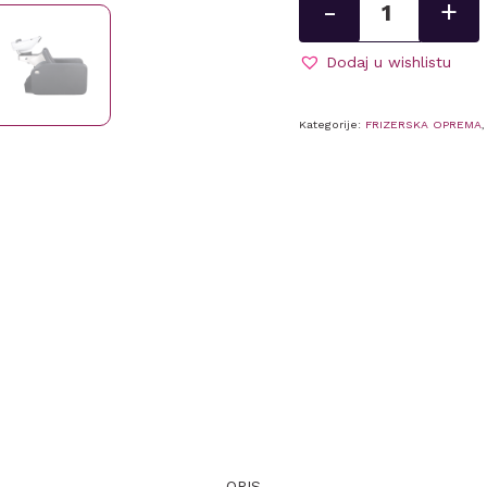
-
+
Charls
-
Mirplay
Dodaj u wishlistu
➡
PO
Kategorije:
FRIZERSKA OPREMA
NARUDŽBI
količina
OPIS