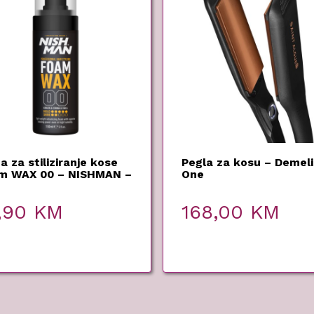
a za stiliziranje kose
Pegla za kosu – Demeli
m WAX 00 – NISHMAN –
One
 ml
,90
KM
168,00
KM