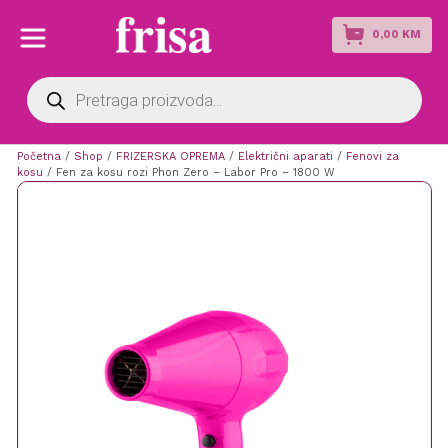
0,00
KM
Products
search
Početna
/
Shop
/
FRIZERSKA OPREMA
/
Električni aparati
/
Fenovi za
kosu
/ Fen za kosu rozi Phon Zero – Labor Pro – 1800 W