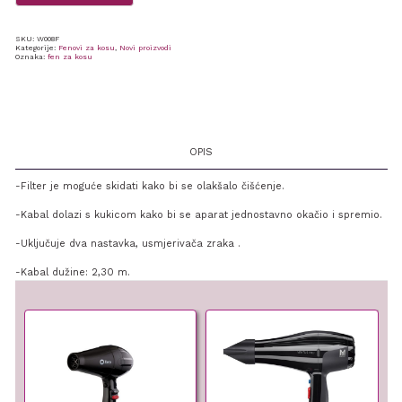
SKU:
W008F
Kategorije:
Fenovi za kosu
,
Novi proizvodi
Oznaka:
fen za kosu
OPIS
-Filter je moguće skidati kako bi se olakšalo čišćenje.
-Kabal dolazi s kukicom kako bi se aparat jednostavno okačio i spremio.
-Uključuje dva nastavka, usmjerivača zraka .
-Kabal dužine: 2,30 m.