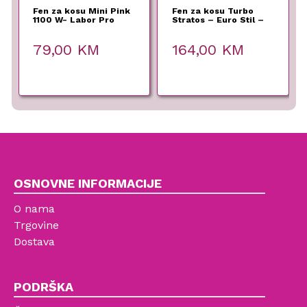
Fen za kosu Mini Pink
Fen za kosu Turbo
1100 W- Labor Pro
Stratos – Euro Stil –
2400 W
79,00
KM
164,00
KM
OSNOVNE INFORMACIJE
O nama
Trgovine
Dostava
PODRŠKA