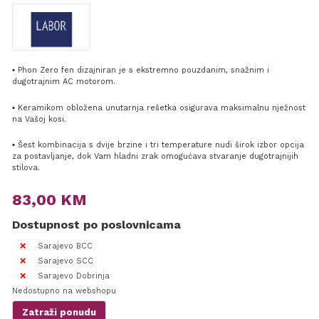
▪ Phon Zero fen dizajniran je s ekstremno pouzdanim, snažnim i
dugotrajnim AC motorom.
▪ Keramikom obložena unutarnja rešetka osigurava maksimalnu nježnost
na Vašoj kosi.
▪ Šest kombinacija s dvije brzine i tri temperature nudi širok izbor opcija
za postavljanje, dok Vam hladni zrak omogućava stvaranje dugotrajnijih
stilova.
83,00
KM
Dostupnost po poslovnicama
Sarajevo BCC
Sarajevo SCC
Sarajevo Dobrinja
Nedostupno na webshopu
Zatraži ponudu