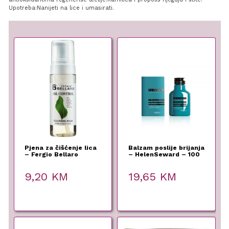
Upotreba:Nanijeti na lice i umasirati.
Pjena za čišćenje lica
Balzam poslije brijanja
– Fergio Bellaro
– HelenSeward – 100
ml
9,20
KM
19,65
KM