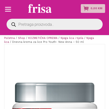
0,00
KM
Products
search
Početna
/
Shop
/
KOZMETIČKA OPREMA
/
Njega lica i tijela
/
Njega
lica
/ Dnevna krema za lice Pro Youth- New Anna – 50 ml