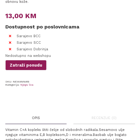
obnovu kože.
13,00
KM
Dostupnost po poslovnicama
Sarajevo BCC
Sarajevo SCC
Sarajevo Dobrinja
Nedostupno na webshopu
Zatraži ponudu
SKU:
NEWANNA19
Kategorija:
Njega lica
OPIS
RECENZIJE (0)
Vitamin C+A kopleks štiti čelije od slobodnih radikala.Sesamovo ulje
njeguje vitaminima E,B kopleksom,D i mineralima.Baobab ulje bogato
antioksidantima regeneriše æelije.Kamilica i propolis njeguju i štite.