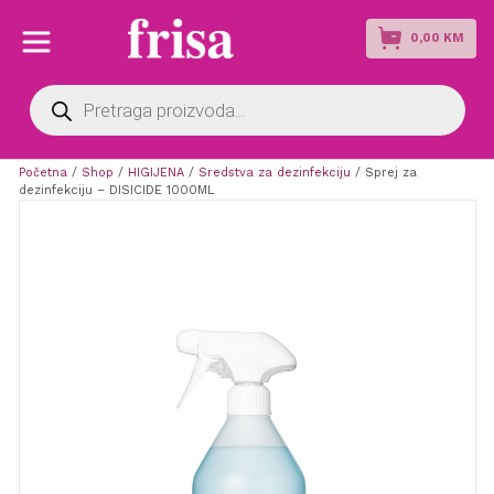
0,00
KM
Products
search
Početna
/
Shop
/
HIGIJENA
/
Sredstva za dezinfekciju
/ Sprej za
dezinfekciju – DISICIDE 1000ML