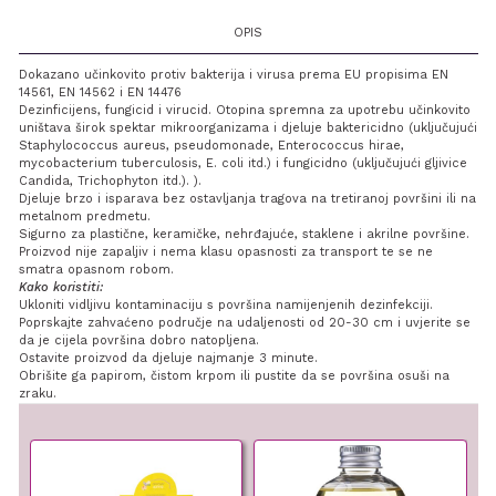
OPIS
Dokazano učinkovito protiv bakterija i virusa prema EU propisima EN
14561, EN 14562 i EN 14476
Dezinficijens, fungicid i virucid. Otopina spremna za upotrebu učinkovito
uništava širok spektar mikroorganizama i djeluje baktericidno (uključujući
Staphylococcus aureus, pseudomonade, Enterococcus hirae,
mycobacterium tuberculosis, E. coli itd.) i fungicidno (uključujući gljivice
Candida, Trichophyton itd.). ).
Djeluje brzo i isparava bez ostavljanja tragova na tretiranoj površini ili na
metalnom predmetu.
Sigurno za plastične, keramičke, nehrđajuće, staklene i akrilne površine.
Proizvod nije zapaljiv i nema klasu opasnosti za transport te se ne
smatra opasnom robom.
Kako koristiti:
Ukloniti vidljivu kontaminaciju s površina namijenjenih dezinfekciji.
Poprskajte zahvaćeno područje na udaljenosti od 20-30 cm i uvjerite se
da je cijela površina dobro natopljena.
Ostavite proizvod da djeluje najmanje 3 minute.
Obrišite ga papirom, čistom krpom ili pustite da se površina osuši na
zraku.