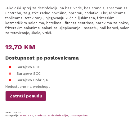
-Ekološki sprej za dezinfekciju na bazi vode, bez etanola, spreman za
upotrebu, za glatke radne površine, opremu, dodatke u brijačnicama,
toplicama, tetoviranju, njegovanju kućnih ljubimaca, frizerskim i
kozmetičkim salonima, hotelima i fitness centrima, barovima za nokte,
frizerskim salonima, saloni za uljepšavanje i masažu, nail barovi, saloni
za tetoviranje, škole, vrtići.
12,70
KM
Dostupnost po poslovnicama
Sarajevo BCC
Sarajevo SCC
Sarajevo Dobrinja
Nedostupno na webshopu
Zatraži ponudu
SKU:
035013
Kategorije:
HIGIJENA
,
Sredstva za dezinfekciju
,
Uncategorized