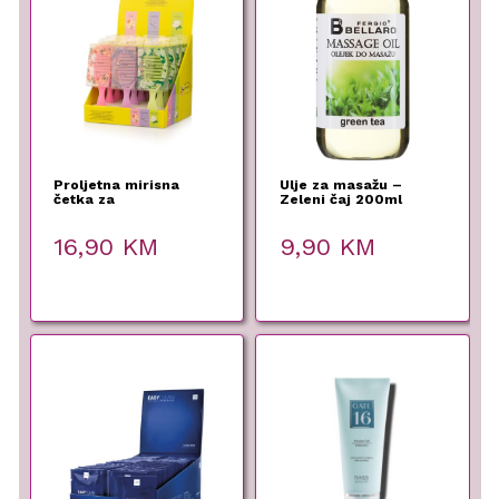
Proljetna mirisna
Ulje za masažu –
četka za
Zeleni čaj 200ml
raspetljavanje kose
Fergio Bellaro
16,90
KM
9,90
KM