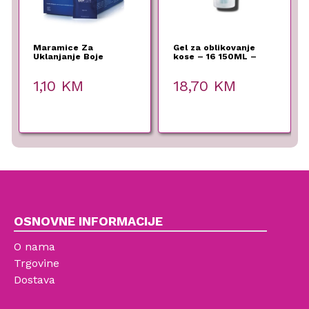
Maramice Za
Gel za oblikovanje
Uklanjanje Boje
kose – 16 150ML –
1,10
KM
18,70
KM
OSNOVNE INFORMACIJE
O nama
Trgovine
Dostava