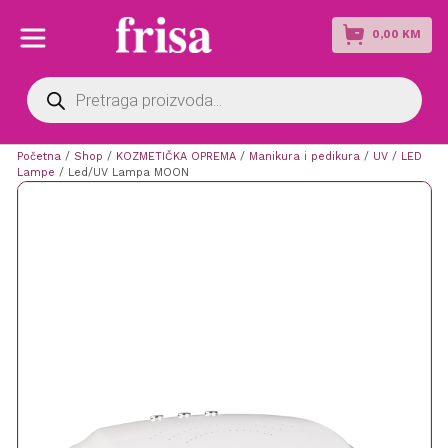
0,00
KM
Products
search
Početna
/
Shop
/
KOZMETIČKA OPREMA
/
Manikura i pedikura
/
UV / LED
Lampe
/ Led/UV Lampa MOON