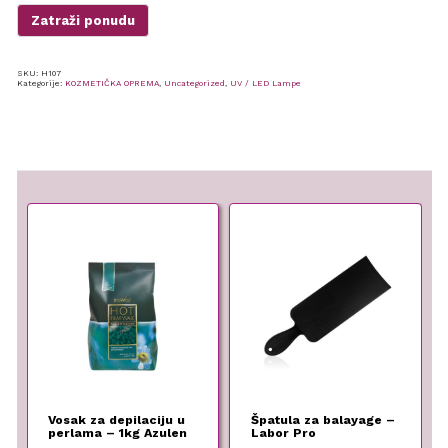
Zatraži ponudu
SKU:
H107
Kategorije:
KOZMETIČKA OPREMA
,
Uncategorized
,
UV / LED Lampe
Vosak za depilaciju u
Špatula za balayage –
perlama – 1kg Azulen
Labor Pro