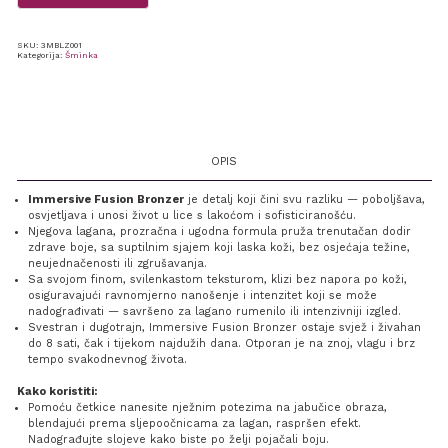
SKU:
3MBLZ001
Kategorija:
Šminka
OPIS
Immersive Fusion Bronzer
je detalj koji čini svu razliku — poboljšava,
osvjetljava i unosi život u lice s lakoćom i sofisticiranošću.
Njegova lagana, prozračna i ugodna formula pruža trenutačan dodir
zdrave boje, sa suptilnim sjajem koji laska koži, bez osjećaja težine,
neujednačenosti ili zgrušavanja.
Sa svojom finom, svilenkastom teksturom, klizi bez napora po koži,
osiguravajući ravnomjerno nanošenje i intenzitet koji se može
nadograđivati — savršeno za lagano rumenilo ili intenzivniji izgled.
Svestran i dugotrajn, Immersive Fusion Bronzer ostaje svjež i živahan
do 8 sati, čak i tijekom najdužih dana. Otporan je na znoj, vlagu i brz
tempo svakodnevnog života.
Kako koristiti:
Pomoću četkice nanesite nježnim potezima na jabučice obraza,
blendajući prema sljepoočnicama za lagan, raspršen efekt.
Nadograđujte slojeve kako biste po želji pojačali boju.