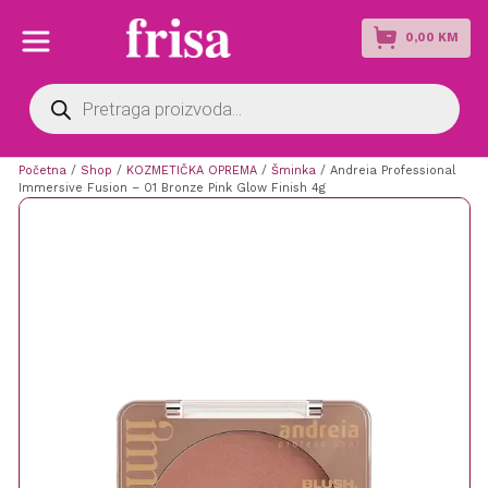
0,00
KM
Products
search
Početna
/
Shop
/
KOZMETIČKA OPREMA
/
Šminka
/ Andreia Professional
Immersive Fusion – 01 Bronze Pink Glow Finish 4g