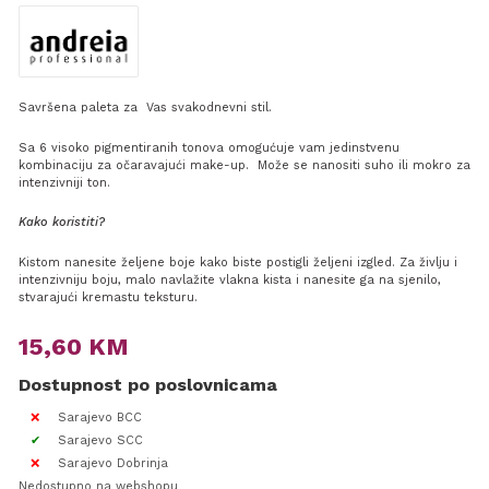
Savršena paleta za Vas svakodnevni stil.
Sa 6 visoko pigmentiranih tonova omogućuje vam jedinstvenu
kombinaciju za očaravajući make-up. Može se nanositi suho ili mokro za
intenzivniji ton.
Kako koristiti?
Kistom nanesite željene boje kako biste postigli željeni izgled. Za življu i
intenzivniju boju, malo navlažite vlakna kista i nanesite ga na sjenilo,
stvarajući kremastu teksturu.
15,60
KM
Dostupnost po poslovnicama
Sarajevo BCC
Sarajevo SCC
Sarajevo Dobrinja
Nedostupno na webshopu