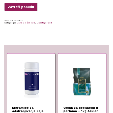
Zatraži ponudu
SKU:
3MESPM003
Kategorije:
Make up
,
Šminka
,
Uncategorized
Maramice za
Vosak za depilaciju u
odstranjivanje boje
perlama – 1kg Azulen