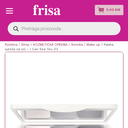
0,00
KM
Products
search
Početna
/
Shop
/
KOZMETIČKA OPREMA
/
Šminka
/
Make up
/ Paleta
sjenila za oči – I Can See You 03