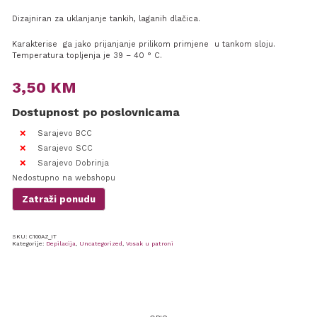
Dizajniran za uklanjanje tankih, laganih dlačica.
Karakterise ga jako prijanjanje prilikom primjene u tankom sloju.
Temperatura topljenja je 39 – 40 ° C.
3,50
KM
Dostupnost po poslovnicama
Sarajevo BCC
Sarajevo SCC
Sarajevo Dobrinja
Nedostupno na webshopu
Zatraži ponudu
SKU:
C100AZ_IT
Kategorije:
Depilacija
,
Uncategorized
,
Vosak u patroni