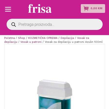
0,00
KM
Products
search
Početna
/
Shop
/
KOZMETIČKA OPREMA
/
Depilacija
/
Vosak za
depilaciju
/
Vosak u patroni
/ Vosak za depilaciju u patroni Azulin 100ml