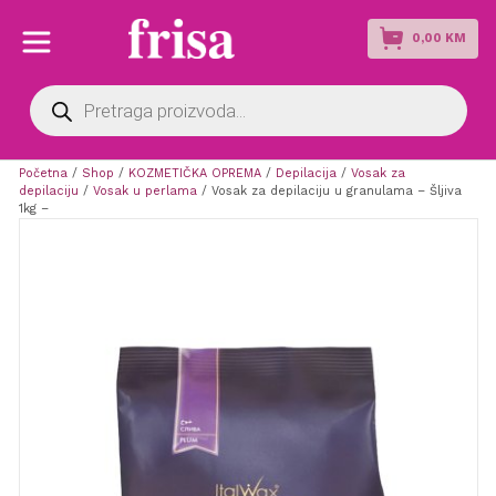
0,00
KM
Products
search
Početna
/
Shop
/
KOZMETIČKA OPREMA
/
Depilacija
/
Vosak za
depilaciju
/
Vosak u perlama
/ Vosak za depilaciju u granulama – Šljiva
1kg –