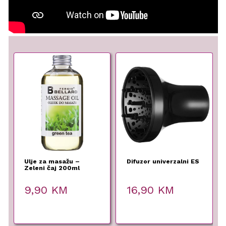
Ulje za masažu –
Difuzor univerzalni ES
Zeleni čaj 200ml
Fergio Bellaro
9,90
KM
16,90
KM