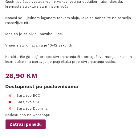
Gusti ljubičasti vosak srednje viskoznosti sa dodatkom titan dioxida,
kremaste strukture sa mirisom voća.
Nanosi se u jednom laganom tankom sloju, lako se nanosi te ne ostavlja
rastezljive niti.
Idealan je za bikini, pazuhe i lice.
Vrijeme stvrdnjavanja je 10-12 sekundi.
Karakteriše ga dugi proces stvrdnjavanja što omogućava manje iskusnim
kozmetičarima ispravljanje pogrešaka prije stvrdnjavanja voska.
28,90
KM
Dostupnost po poslovnicama
Sarajevo BCC
Sarajevo SCC
Sarajevo Dobrinja
Nedostupno na webshopu
Zatraži ponudu