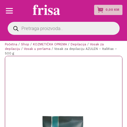
0,00
KM
Products
search
Početna
/
Shop
/
KOZMETIČKA OPREMA
/
Depilacija
/
Vosak za
depilaciju
/
Vosak u perlama
/ Vosak za depilaciju AZULEN – ItalWax –
500 g