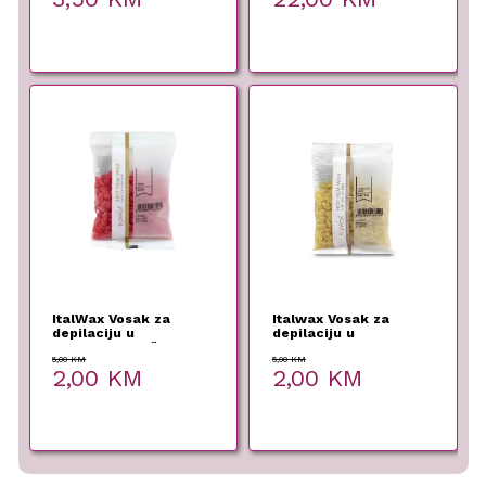
ItalWax Vosak za
Italwax Vosak za
depilaciju u
depilaciju u
granulama Ruža 100g
granulama Natural
100g
5,00
KM
5,00
KM
Original
Current
Original
Current
2,00
KM
2,00
KM
price
price
price
price
was:
is:
was:
is:
5,00 KM.
2,00 KM.
5,00 KM.
2,00 KM.