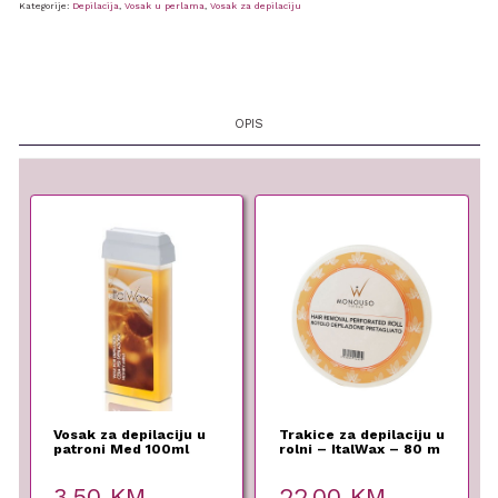
Kategorije:
Depilacija
,
Vosak u perlama
,
Vosak za depilaciju
OPIS
Vosak za depilaciju u
Trakice za depilaciju u
patroni Med 100ml
rolni – ItalWax – 80 m
3,50
KM
22,00
KM