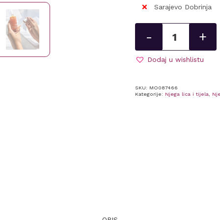
Sarajevo Dobrinja
Ulje
-
+
za
sjaj
kože
Dodaj u wishlistu
-
Shimmering
SKU:
MO087466
Body
Kategorije:
Njega lica i tijela
,
Nje
50ml
-
Moroccanoil
količina
OPIS