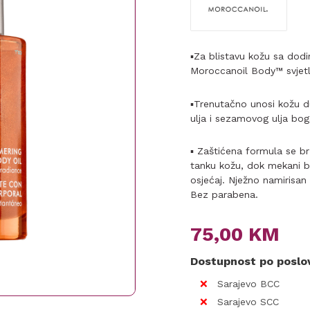
▪Za blistavu kožu sa dodir
Moroccanoil Body™ svjetlu
▪Trenutačno unosi kožu d
ulja i sezamovog ulja bo
▪ Zaštićena formula se brz
tanku kožu, dok mekani bis
osjećaj. Nježno namirisa
Bez parabena.
75,00
KM
Dostupnost po posl
Sarajevo BCC
Sarajevo SCC