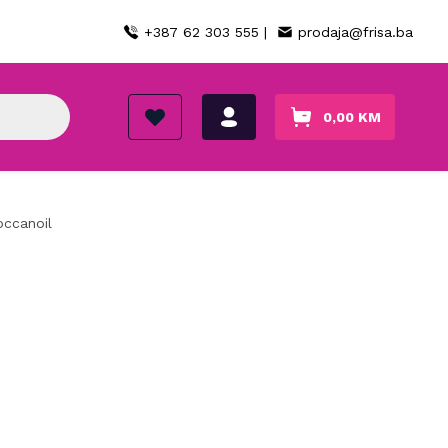
+387 62 303 555 |
prodaja@frisa.ba
0,00
KM
occanoil