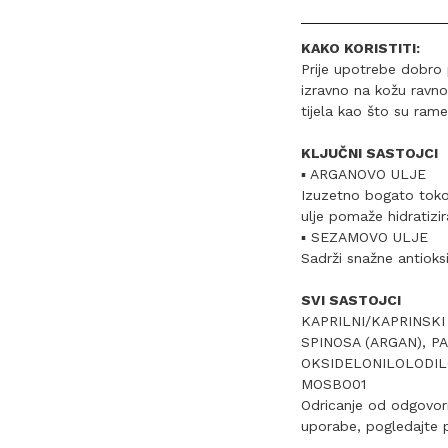
KAKO KORISTITI:
Prije upotrebe dobro 
izravno na kožu ravn
tijela kao što su rame
KLJUČNI SASTOJCI
▪ ARGANOVO ULJE
Izuzetno bogato tokof
ulje pomaže hidratizir
▪ SEZAMOVO ULJE
Sadrži snažne antioks
SVI SASTOJCI
KAPRILNI/KAPRINSKI
SPINOSA (ARGAN), PA
OKSIDELONILOLODIL
MOSBO01
Odricanje od odgovorn
uporabe, pogledajte pa