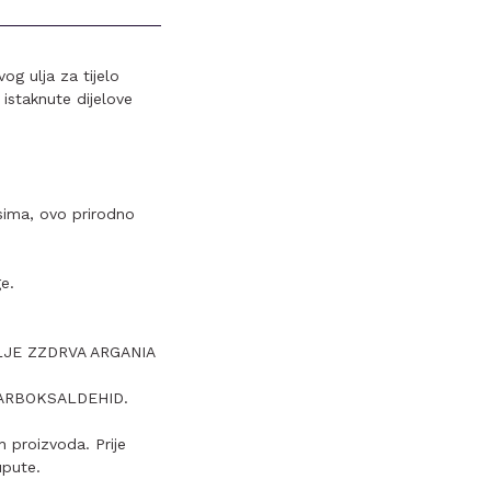
og ulja za tijelo
istaknute dijelove
sima, ovo prirodno
e.
LJE ZZDRVA ARGANIA
J
KARBOKSALDEHID.
 proizvoda. Prije
upute.