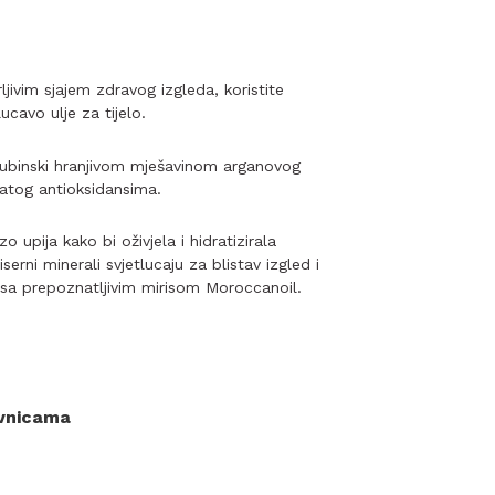
ljivim sjajem zdravog izgleda, koristite
cavo ulje za tijelo.
ubinski hranjivom mješavinom arganovog
gatog antioksidansima.
o upija kako bi oživjela i hidratizirala
erni minerali svjetlucaju za blistav izgled i
n sa prepoznatljivim mirisom Moroccanoil.
ovnicama