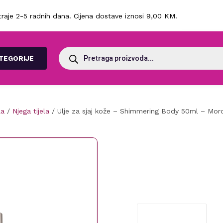
raje 2-5 radnih dana. Cijena dostave iznosi 9,00 KM.
Products
search
TEGORIJE
la
/
Njega tijela
/ Ulje za sjaj kože – Shimmering Body 50ml – Mor