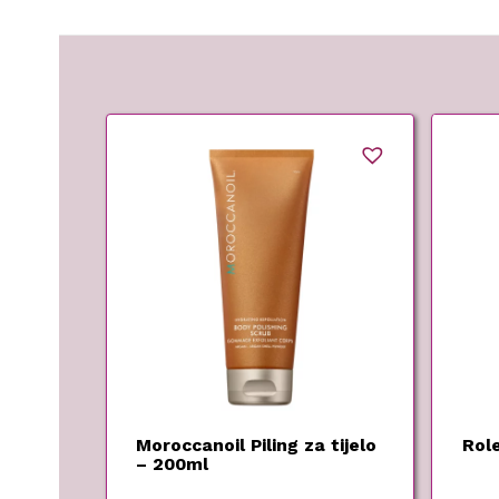
Moroccanoil Piling za tijelo
Role
– 200ml