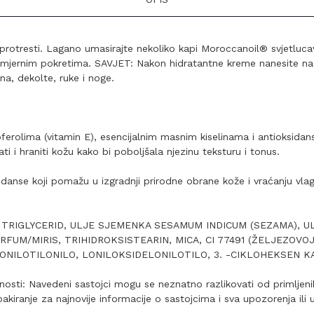
protresti. Lagano umasirajte nekoliko kapi Moroccanoil® svjetlucav
omjernim pokretima. SAVJET: Nakon hidratantne kreme nanesite na 
na, dekolte, ruke i noge.
erolima (vitamin E), esencijalnim masnim kiselinama i antioksidan
ati i hraniti kožu kako bi poboljšala njezinu teksturu i tonus.
idanse koji pomažu u izgradnji prirodne obrane kože i vraćanju vlag
 TRIGLYCERID, ULJE SJEMENKA SESAMUM INDICUM (SEZAMA), U
RFUM/MIRIS, TRIHIDROKSISTEARIN, MICA, CI 77491 (ŽELJEZOVO
ONILOTILONILO, LONILOKSIDELONILOTILO, 3. -CIKLOHEKSEN 
osti: Navedeni sastojci mogu se neznatno razlikovati od primljenih
kiranje za najnovije informacije o sastojcima i sva upozorenja ili 