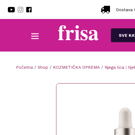
Dostava t
SVE KA
Početna
/
Shop
/
KOZMETIČKA OPREMA
/
Njega lica i tije